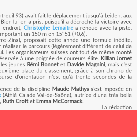
reuil 93) avait fait le déplacement jusqu’à Leiden, aux
ien lui en a pris, puisqu’il a décroché la victoire avec
 endroit,
Christophe Lemaitre
a renoué avec la piste,
emportant un 150 m en 15’’51 (+0,6).
re-Zinal, proposait cette année une formule inédite,
réaliser le parcours (légèrement différent de celui de
ppui. Les organisateurs suisses ont tout de même monté
réservée à une poignée de coureurs élite.
Killian Jornet
 les jeunes
Rémi Bonnet
et
Davide Magnini
, mais c’est
deuxième place du classement, grâce à son chrono de
course d’orientation n’est qu’à trente secondes de la
rence de la discipline
Maude Mathys
s’est imposée en
é
(Athlé Calade Val-de-Saône), autrice d’une très belle
,
Ruth Croft
et
Emma McCormack
.
La rédaction