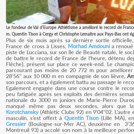
Le fondeur de Val d’Europe Athlétisme a amélioré le record de Franc
m. Quentin Tison à Cergy et Christophe Lemaitre aux Pays-Bas ont 
Plus de six mois après sa dernière sortie officiell
France de cross à Lisses,
Morhad Amdouni
a renoué 
piste de Lucciana, sur son île de Beauté natale, le soci
de battre le record de France de l’heure, détenu d
Flèche), présent sur place ce week-end. Le champi
parcourant pas moins de 20 772 m pour améliorer l
28’56’’ aux 10 000 m en compagnie de son lièvre,
Am
son parcours, et a également battu au passage le reco
Egalement engagée dans une course contre le reco
peu fatiguée après ses exploits des dernières sema
nationale du 3000 m juniors de Marie-Pierre Duros,
manqué même pas deux secondes, alors que la
Korotchansky
(Athletic Clubs 92) en 9’04’’02. L’autr
masculin, s’est offert à
Quentin Tison
(Lille MA), e
Gressier
(Boulogne-sur-Mer AC), deuxième en 3’36’’
Montreuil 93) a accolé son nom à la meilleure perfo