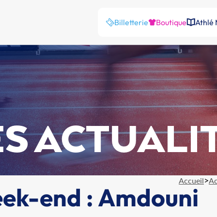
Billetterie
Boutique
Athlé
S ACTUALI
>
Accueil
Ac
week-end : Amdouni