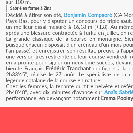
sur 100 m.
Sabrié en forme à Zinal
Décidé à étirer son été,
Benjamin Compaoré
(CA Mont
Pays-Bas, pour y disputer un concours de triple saut. B
un meilleur essai mesuré à 16,18 m (+1,8). Au même
après une blessure contractée à Turku en juillet, en r
La grande classique de la course en montagne, Sier
puisque chacun disposait d’un créneau d’un mois pour 
l’an passé) et enregistrer son résultat, preuve à l’a
une version très restreinte de leur course vendredi, 
en a profité pour signer un neuvième succès, devant
bien le Français
Frédéric Tranchant
qui figure à la 
2h33’45’’, réalisé le 27 août. Le spécialiste de la 
légende catalane de la course en nature.
Chez les femmes, la tenante du titre helvète et réfé
2h48’48’’, avec dix minutes d’avance sur
Anaïs Sabri
performance, en devançant notamment
Emma Pooley