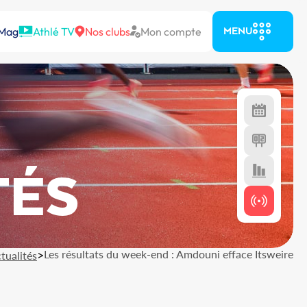
 Mag
Athlé TV
Nos clubs
Mon compte
MENU
TÉS
>
Les résultats du week-end : Amdouni efface Itsweire
tualités