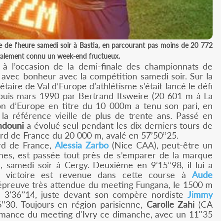
e de l’heure samedi soir à Bastia, en parcourant pas moins de 20 772
également connu un week-end fructueux.
e, à l’occasion de la demi-finale des championnats de
avec bonheur avec la compétition samedi soir. Sur la
étaire de Val d’Europe d’athlétisme s’était lancé le défi
epuis mars 1990 par Bertrand Itsweire (20 601 m à La
on d’Europe en titre du 10 000m a tenu son pari, en
a référence vieille de plus de trente ans. Passé en
douni
a évolué seul pendant les dix derniers tours de
rd de France du 20 000 m, avalé en 57’50’’25.
rd de France,
Alessia Zarbo
(Nice CAA), peut-être un
ines, est passée tout près de s’emparer de la marque
 samedi soir à Cergy. Deuxième en 9’15’’98, il lui a
 victoire est revenue dans cette course à
Aude
e épreuve très attendue du meeting Fungana, le 1500 m
n 3’36’’14, juste devant son compère nordiste
Jimmy
30. Toujours en région parisienne,
Carolle Zahi
(CA
rmance du meeting d'Ivry ce dimanche, avec un 11''35