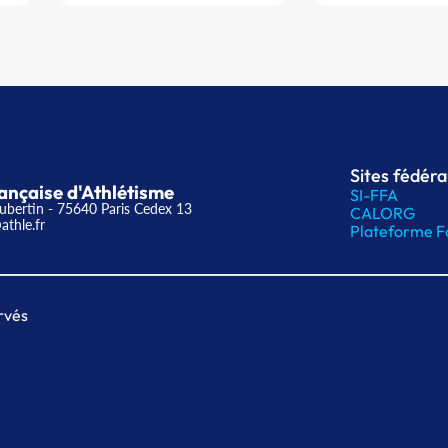
Sites fédér
ançaise d'Athlétisme
SI-FFA
ubertin - 75640 Paris Cedex 13
CALORG
athle.fr
Plateforme F
rvés