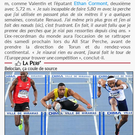
m, comme Valentin et l’épatant
Ethan Cormont
, deuxième
avec 5,72 m. «
Je suis incapable de faire 5,80 m avec la perche
que j’ai utilisée en passant plus de six mètres il y a quelques
semaines
, constate Renaud.
J’ai même pris plus gros et j’en ai
fait des nœuds (sic), c’est frustrant. En fait, il aurait fallu que je
prenne des perches que je n’ai pas ressorties depuis cinq ans.
»
L’ex-recordman du monde aura l’occasion de se rattraper
dès samedi prochain lors du All Star Perche, avant de
prendre la direction de Torun et du rendez-vous
continental. «
Je n’aurai rien eu avant, j’aurai fait le tour de
l’Europe pour trouver une compétition
», conclut-il.
La Perf'
Belocian, ça coule de source