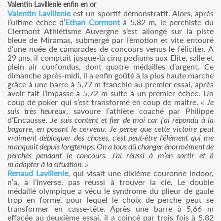
Valentin Lavillenie enfin en or
Valentin Lavillenie
est un sportif démonstratif. Alors, après
l’ultime échec d’
Ethan Cormont
à 5,82 m, le perchiste du
Clermont Athlétisme Auvergne s’est allongé sur la piste
bleue de Miramas, submergé par l’émotion et vite entouré
d’une nuée de camarades de concours venus le féliciter. A
29 ans, il comptait jusque-là cinq podiums aux Elite, salle et
plein air confondus, dont quatre médailles d’argent. Ce
dimanche après-midi, il a enfin goûté à la plus haute marche
grâce à une barre à 5,77 m franchie au premier essai, après
avoir fait l’impasse à 5,72 m suite à un premier échec. Un
coup de poker qui s’est transformé en coup de maitre. «
Je
suis très heureux
, savoure l’athlète coaché par Philippe
d’Encausse.
Je suis content et fier de moi car j’ai répondu à la
bagarre, en posant le cerveau. Je pense que cette victoire peut
vraiment débloquer des choses, c’est peut-être l’élément qui me
manquait depuis longtemps. On a tous dû changer énormément de
perches pendant le concours. J’ai réussi à m’en sortir et à
m’adapter à la situation.
»
Renaud Lavillenie
, qui visait une dixième couronne indoor,
n’a, à l’inverse, pas réussi à trouver la clé. Le double
médaillé olympique a vécu le syndrome du plieur de gaule
trop en forme, pour lequel le choix de perche peut se
transformer en casse-tête. Après une barre à 5,66 m
effacée au deuxième essai, il a coincé par trois fois à 5,82