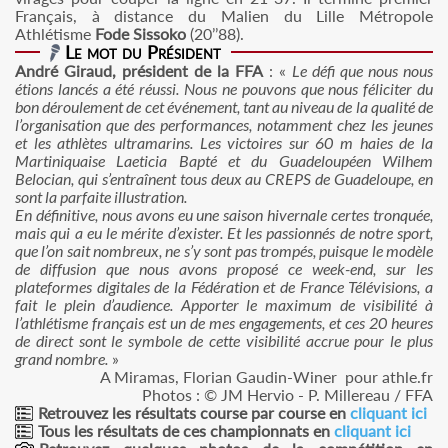
Français, à distance du Malien du Lille Métropole
Athlétisme
Fode Sissoko
(20’’88).
Le mot du Président
André Giraud, président de la FFA
: «
Le défi que nous nous
étions lancés a été réussi. Nous ne pouvons que nous féliciter du
bon déroulement de cet événement, tant au niveau de la qualité de
l’organisation que des performances, notamment chez les jeunes
et les athlètes ultramarins. Les victoires sur 60 m haies de la
Martiniquaise Laeticia Bapté et du Guadeloupéen Wilhem
Belocian, qui s’entraînent tous deux au CREPS de Guadeloupe, en
sont la parfaite illustration.
En définitive, nous avons eu une saison hivernale certes tronquée,
mais qui a eu le mérite d’exister. Et les passionnés de notre sport,
que l’on sait nombreux, ne s’y sont pas trompés, puisque le modèle
de diffusion que nous avons proposé ce week-end, sur les
plateformes digitales de la Fédération et de France Télévisions, a
fait le plein d’audience. Apporter le maximum de visibilité à
l’athlétisme français est un de mes engagements, et ces 20 heures
de direct sont le symbole de cette visibilité accrue pour le plus
grand nombre.
»
A Miramas, Florian Gaudin-Winer pour athle.fr
Photos : © JM Hervio - P. Millereau / FFA
Retrouvez les résultats course par course en
cliquant ici
Tous les résultats de ces championnats en
cliquant ici