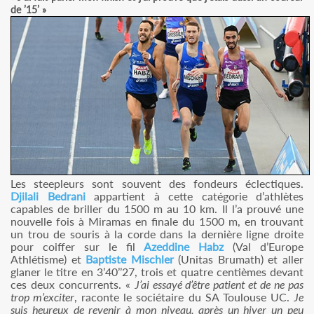
de ’15’ »
Les steepleurs sont souvent des fondeurs éclectiques.
Djilali Bedrani
appartient à cette catégorie d’athlètes
capables de briller du 1500 m au 10 km. Il l’a prouvé une
nouvelle fois à Miramas en finale du 1500 m, en trouvant
un trou de souris à la corde dans la dernière ligne droite
pour coiffer sur le fil
Azeddine Habz
(Val d’Europe
Athlétisme) et
Baptiste Mischler
(Unitas Brumath) et aller
glaner le titre en 3’40’’27, trois et quatre centièmes devant
ces deux concurrents. «
J’ai essayé d’être patient et de ne pas
trop m’exciter
, raconte le sociétaire du SA Toulouse UC.
Je
suis heureux de revenir à mon niveau, après un hiver un peu