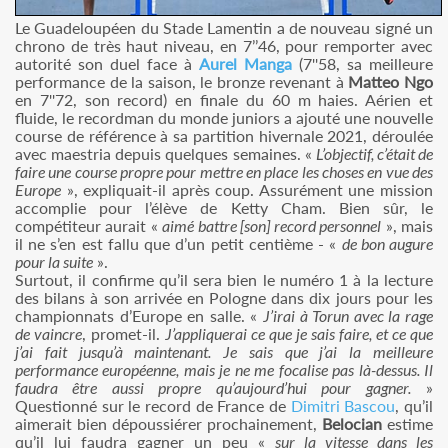
Le Guadeloupéen du Stade Lamentin a de nouveau signé un
chrono de très haut niveau, en 7’’46, pour remporter avec
autorité son duel face à
Aurel Manga
(7''58, sa meilleure
performance de la saison, le bronze revenant à
Matteo Ngo
en 7''72, son record) en finale du 60 m haies. Aérien et
fluide, le recordman du monde juniors a ajouté une nouvelle
course de référence à sa partition hivernale 2021, déroulée
avec maestria depuis quelques semaines. «
L’objectif, c’était de
faire une course propre pour mettre en place les choses en vue des
Europe
», expliquait-il après coup. Assurément une mission
accomplie pour l’élève de Ketty Cham. Bien sûr, le
compétiteur aurait «
aimé battre [son] record personnel
», mais
il ne s’en est fallu que d’un petit centième - «
de bon augure
pour la suite
».
Surtout, il confirme qu’il sera bien le numéro 1 à la lecture
des bilans à son arrivée en Pologne dans dix jours pour les
championnats d’Europe en salle. «
J’irai à Torun avec la rage
de vaincre
, promet-il.
J’appliquerai ce que je sais faire, et ce que
j’ai fait jusqu’à maintenant. Je sais que j’ai la meilleure
performance européenne, mais je ne me focalise pas là-dessus. Il
faudra être aussi propre qu’aujourd’hui pour gagner.
»
Questionné sur le record de France de
Dimitri Bascou
, qu’il
aimerait bien dépoussiérer prochainement,
Belocian
estime
qu’il lui faudra gagner un peu «
sur la vitesse dans les