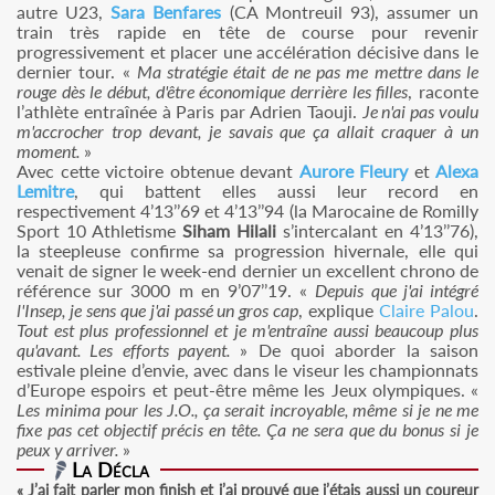
autre U23,
Sara Benfares
(CA Montreuil 93), assumer un
train très rapide en tête de course pour revenir
progressivement et placer une accélération décisive dans le
dernier tour. «
Ma stratégie était de ne pas me mettre dans le
rouge dès le début, d'être économique derrière les filles
, raconte
l’athlète entraînée à Paris par Adrien Taouji.
Je n'ai pas voulu
m'accrocher trop devant, je savais que ça allait craquer à un
moment.
»
Avec cette victoire obtenue devant
Aurore Fleury
et
Alexa
Lemitre
, qui battent elles aussi leur record en
respectivement 4’13’’69 et 4’13’’94 (la Marocaine de Romilly
Sport 10 Athletisme
Siham Hilali
s’intercalant en 4’13’’76),
la steepleuse confirme sa progression hivernale, elle qui
venait de signer le week-end dernier un excellent chrono de
référence sur 3000 m en 9’07’’19. «
Depuis que j'ai intégré
l'Insep, je sens que j'ai passé un gros cap
, explique
Claire Palou
.
Tout est plus professionnel et je m'entraîne aussi beaucoup plus
qu'avant. Les efforts payent.
» De quoi aborder la saison
estivale pleine d’envie, avec dans le viseur les championnats
d’Europe espoirs et peut-être même les Jeux olympiques. «
Les minima pour les J.O., ça serait incroyable, même si je ne me
fixe pas cet objectif précis en tête. Ça ne sera que du bonus si je
peux y arriver.
»
La Décla
« J’ai fait parler mon finish et j’ai prouvé que j’étais aussi un coureur