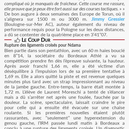
compliqué où je manquais de fraicheur. Cette course me rassure,
elle prouve que je peux être fort aussi sur des courses tactiques.
» »
De bon augure à deux semaines des Europe de Torun, où il
s’alignera sur 1500 m ou 3000 m.
Jimmy Gressier
(Boulogne-sur-Mer AC), auteur également du niveau de
performance requis pour la Pologne sur les deux distances,
a dû se contenter de la quatrième place en 3’41’’07.
Le Coup Dur
Rupture des ligaments croisés pour Ndama
Bien partie dans son pentathlon, avec un 60 m haies bouclé
en 8’’14, la sociétaire du Bordeaux Athlé a vu sa
compétition prendre fin dès l’épreuve suivante, la hauteur.
Après avoir franchi 1,66 m, elle a été victime d’un
déséquilibre à l’impulsion lors de sa première tentative à
1,69 m. Elle a alors quitté la piste et est revenue quelques
minutes plus tard avec un strap impressionnant au niveau
de la jambe gauche. Entre-temps, la barre était montée à
1,72 m. L’élève de Laurent Moreschi a tenté de s’élancer
mais a dû s’arrêter net après une foulée, fauchée par la
douleur. La scène, spectaculaire, laissait craindre le pire
pour celle qui a ensuite été évacuée sur une chaise
roulante. Si les premières nouvelles étaient plutôt
rassurantes, avec ‘’seulement’’ une hyperextension du
genou gauche, l’IRM passée lundi matin à Bordeaux a
conclu à une rupture des ligaments croisés. Un diagnostic