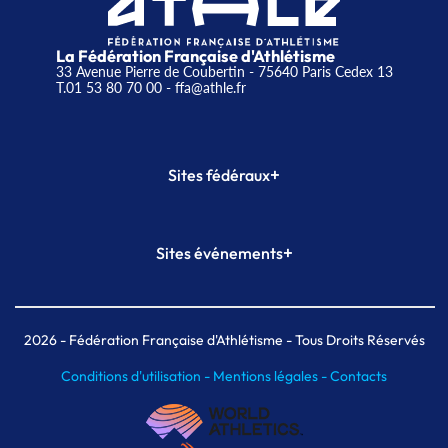
La Fédération Française d'Athlétisme
33 Avenue Pierre de Coubertin - 75640 Paris Cedex 13
T.01 53 80 70 00
- ffa@athle.fr
+
Sites fédéraux
SI-FFA
CALORG
+
Sites événements
Plateforme Formation
Meeting de Paris
Meeting de Paris indoor
MAIF Ekiden de Paris
2026
- Fédération Française d'Athlétisme - Tous Droits Réservés
Conditions d'utilisation -
Mentions légales -
Contacts