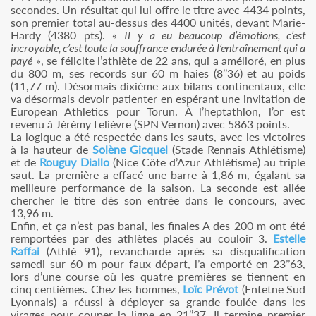
secondes. Un résultat qui lui offre le titre avec 4434 points,
son premier total au-dessus des 4400 unités, devant Marie-
Hardy (4380 pts). «
Il y a eu beaucoup d’émotions, c’est
incroyable, c’est toute la souffrance endurée à l’entraînement qui a
payé
», se félicite l’athlète de 22 ans, qui a amélioré, en plus
du 800 m, ses records sur 60 m haies (8’’36) et au poids
(11,77 m). Désormais dixième aux bilans continentaux, elle
va désormais devoir patienter en espérant une invitation de
European Athletics pour Torun. À l’heptathlon, l’or est
revenu à Jérémy Lelièvre (SPN Vernon) avec 5863 points.
La logique a été respectée dans les sauts, avec les victoires
à la hauteur de
Solène Gicquel
(Stade Rennais Athlétisme)
et de
Rouguy Diallo
(Nice Côte d’Azur Athlétisme) au triple
saut. La première a effacé une barre à 1,86 m, égalant sa
meilleure performance de la saison. La seconde est allée
chercher le titre dès son entrée dans le concours, avec
13,96 m.
Enfin, et ça n’est pas banal, les finales A des 200 m ont été
remportées par des athlètes placés au couloir 3.
Estelle
Raffai
(Athlé 91), revancharde après sa disqualification
samedi sur 60 m pour faux-départ, l’a emporté en 23’’63,
lors d’une course où les quatre premières se tiennent en
cinq centièmes. Chez les hommes,
Loïc Prévot
(Entetne Sud
Lyonnais) a réussi à déployer sa grande foulée dans les
virages pour couper la ligne en 21’’37. Il termine premier