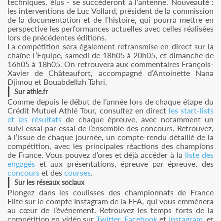
techniques, élus - se succèderont à l’antenne. Nouveauté :
les interventions de Luc Vollard, président de la commission
de la documentation et de l’histoire, qui pourra mettre en
perspective les performances actuelles avec celles réalisées
lors de précédentes éditions.
La compétition sera également retransmise en direct sur la
chaîne L’Equipe, samedi de 18h05 à 20h05, et dimanche de
16h05 à 18h05. On retrouvera aux commentaires François-
Xavier de Châteaufort, accompagné d’Antoinette Nana
Djimou et Bouabdellah Tahri.
Sur athle.fr
Comme depuis le début de l’année lors de chaque étape du
Crédit Mutuel Athlé Tour, consultez en direct
les start-lists
et les résultats
de chaque épreuve, avec notamment un
suivi essai par essai de l’ensemble des concours. Retrouvez,
à l’issue de chaque journée, un compte-rendu détaillé de la
compétition, avec les principales réactions des champions
de France. Vous pouvez d’ores et déjà accéder à la
liste des
engagés
et aux présentations, épreuve par épreuve, des
concours
et des
courses
.
Sur les réseaux sociaux
Plongez dans les coulisses des championnats de France
Elite sur le compte Instagram de la FFA, qui vous emmènera
au cœur de l’événement. Retrouvez les temps forts de la
compétition en vidéo sur
Twitter
,
Facebook
et
Instagram
, et