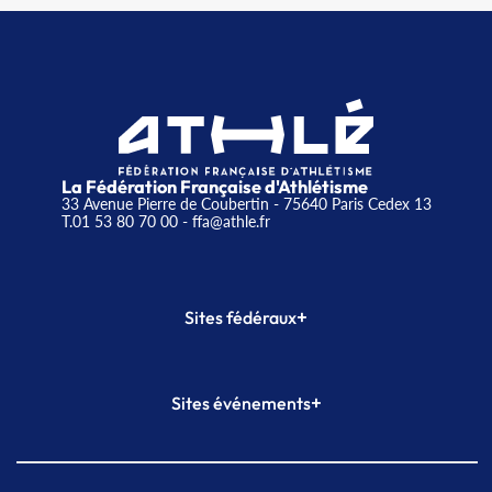
La Fédération Française d'Athlétisme
33 Avenue Pierre de Coubertin - 75640 Paris Cedex 13
T.01 53 80 70 00
- ffa@athle.fr
+
Sites fédéraux
SI-FFA
CALORG
+
Sites événements
Plateforme Formation
Meeting de Paris
Meeting de Paris indoor