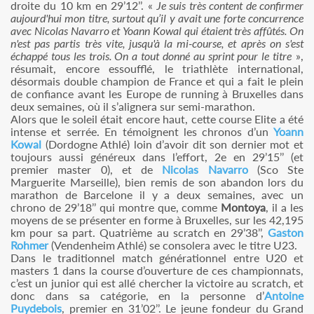
droite du 10 km en 29’12’’. «
Je suis très content de confirmer
aujourd'hui mon titre, surtout qu’il y avait une forte concurrence
avec Nicolas Navarro et Yoann Kowal qui étaient très affûtés. On
n'est pas partis très vite, jusqu'à la mi-course, et après on s'est
échappé tous les trois. On a tout donné au sprint pour le titre
»,
résumait, encore essoufflé, le triathlète international,
désormais double champion de France et qui a fait le plein
de confiance avant les Europe de running à Bruxelles dans
deux semaines, où il s’alignera sur semi-marathon.
Alors que le soleil était encore haut, cette course Elite a été
intense et serrée. En témoignent les chronos d’un
Yoann
Kowal
(Dordogne Athlé) loin d’avoir dit son dernier mot et
toujours aussi généreux dans l’effort, 2e en 29’15’’ (et
premier master 0), et de
Nicolas Navarro
(Sco Ste
Marguerite Marseille), bien remis de son abandon lors du
marathon de Barcelone il y a deux semaines, avec un
chrono de 29’18’’ qui montre que, comme
Montoya
, il a les
moyens de se présenter en forme à Bruxelles, sur les 42,195
km pour sa part. Quatrième au scratch en 29’38’’,
Gaston
Rohmer
(Vendenheim Athlé) se consolera avec le titre U23.
Dans le traditionnel match générationnel entre U20 et
masters 1 dans la course d’ouverture de ces championnats,
c’est un junior qui est allé chercher la victoire au scratch, et
donc dans sa catégorie, en la personne d’
Antoine
Puydebois
, premier en 31’02’’. Le jeune fondeur du Grand