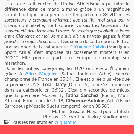
titre, que la licenciée de l’Iroise Athlétisme a pu faire la
différence dans ce mano a mano grâce à un magnifique
sprint final qui lui a permis de l’emporter en 34’20’’. «
Les
spectateurs y croyaient tellement que j’ai fini moi aussi par y
croire
, confiait-elle, tout sourire.
Je suis très heureuse ! J’ai
souvent été deuxième aux France. Je savais que ça allait se jouer
entre Clémence et moi. Je me suis dit : si tu veux gagner, il faut
prendre le risque de perdre.
» Deuxième de cette course Elite à
une seconde de la vainqueure,
Clémence Calvin
(Martigues
Sport Athlé) s’est imposée au classement masters 0 en
34’21’’. Elle prendra part aux Europe de running sur
marathon.
Dans les autres catégories, les U20 ont été à l’honneur
grâce à
Alice Mugnier
(Satuc Toulouse Athlé), sacrée
championne de France en 35’54’’. Elle est allée plus vite que
la première U23,
Lola Darcy
(Dijon Uc), qui s’est imposée
dans sa catégorie en 36’32’’. C’est dix secondes de mieux
que la première Master 1,
Fatiha Sanchez
(Racing Multi
Athlon). Enfin, chez les U18,
Clémence Antoine
(Athlétisme
Sarrebourg Moselle Sud) a remporté l’or en 38’58’’.
Mathis Dussaut-Hayard pour athle.fr
Photos : © Jean-Luc Juvin / Stadion Actu
Tous les résultats en
cliquant ici