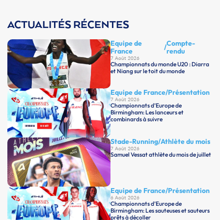
ACTUALITÉS RÉCENTES
Equipe de
Compte-
/
France
rendu
7 Août 2026
Championnats du monde U20 : Diarra
et Niang sur le toit du monde
Equipe de France
/
Présentation
7 Août 2026
Championnats d’Europe de
Birmingham: Les lanceurs et
combinards à suivre
Stade-Running
/
Athlète du mois
7 Août 2026
Samuel Vessat athlète du mois de juillet
Equipe de France
/
Présentation
6 Août 2026
Championnats d’Europe de
Birmingham: Les sauteuses et sauteurs
prêts à décoller