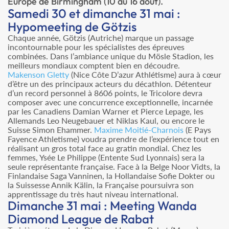
Europe de Birmingham (10 au 16 août).
Samedi 30 et dimanche 31 mai :
Hypomeeting de Götzis
Chaque année, Götzis (Autriche) marque un passage
incontournable pour les spécialistes des épreuves
combinées. Dans l’ambiance unique du Mösle Stadion, les
meilleurs mondiaux comptent bien en découdre.
Makenson Gletty
(Nice Côte D’azur Athlétisme) aura à cœur
d’être un des principaux acteurs du décathlon. Détenteur
d’un record personnel à 8606 points, le Tricolore devra
composer avec une concurrence exceptionnelle, incarnée
par les Canadiens Damian Warner et Pierce Lepage, les
Allemands Leo Neugebauer et Niklas Kaul, ou encore le
Suisse Simon Ehammer.
Maxime Moitié-Charnois
(E Pays
Fayence Athletisme) voudra prendre de l’expérience tout en
réalisant un gros total face au gratin mondial. Chez les
femmes, Ysée Le Philippe (Entente Sud Lyonnais) sera la
seule représentante française. Face à la Belge Noor Vidts, la
Finlandaise Saga Vanninen, la Hollandaise Sofie Dokter ou
la Suissesse Annik Kälin, la Française poursuivra son
apprentissage du très haut niveau international.
Dimanche 31 mai : Meeting Wanda
Diamond League de Rabat