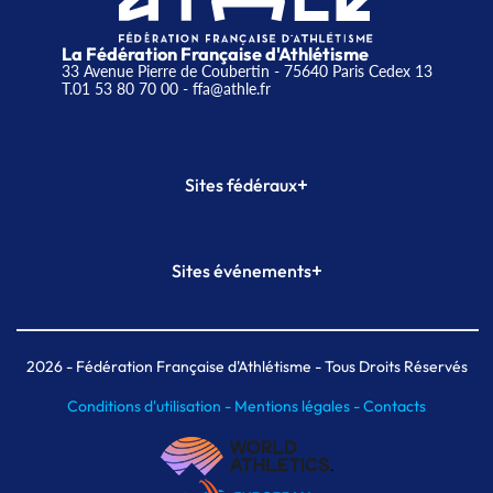
La Fédération Française d'Athlétisme
33 Avenue Pierre de Coubertin - 75640 Paris Cedex 13
T.01 53 80 70 00
- ffa@athle.fr
+
Sites fédéraux
SI-FFA
CALORG
+
Sites événements
Plateforme Formation
Meeting de Paris
Meeting de Paris indoor
MAIF Ekiden de Paris
2026
- Fédération Française d'Athlétisme - Tous Droits Réservés
Conditions d'utilisation -
Mentions légales -
Contacts