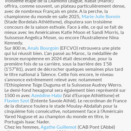
Troisième étape de la Diamond League, Rabat (Maroc)
offrira, comme souvent, un plateau particulièrement dense,
avec de nombreux Français en piste. A la perche, la
championne du monde en salle 2025,
Marie-Julie Bonnin
(Stade Bordelais Athlétisme), disputera son troisième
concours de la saison estivale. Face à elle, ce qui se fait de
mieux avec les Américaines Katie Moon et Sandi Morris, la
Suissesse Angelica Moser, ou encore l’Australienne Nina
Kennedy.
Sur 800 m,
Anaïs Bourgoin
(EFCVO) retrouvera une piste
qui lui réussit bien. L’an passé au Maroc, la médaillée de
bronze européenne en 2024 était descendue, pour la
première fois de sa carrière, sous la barrière des 1’58
(1’57”81), avant de décrocher quelques semaines plus tard
le titre national à Talence. Cette fois encore, le niveau
s’annonce extrêmement relevé avec notamment
l’Ethiopienne Tsige Duguma et la Suissesse Audrey Werro.
Le demi-fond hexagonal sera également bien représenté sur
1500 m avec
Azeddine Habz
(Val d’Europe Athlétisme) et
Flavien Szot
(Entente Savoie Athlé). Le recordman de France
de la distance foulera le stade Moulay-Abdallah pour la
cinquième fois consécutive, notamment face à l’Américain
Yared Nuguse et au champion du monde en titre, le
Portugais Isaac Nader.
Chez les femmes,
Agathe Guillemot
(CAB Pont L'Abbé)