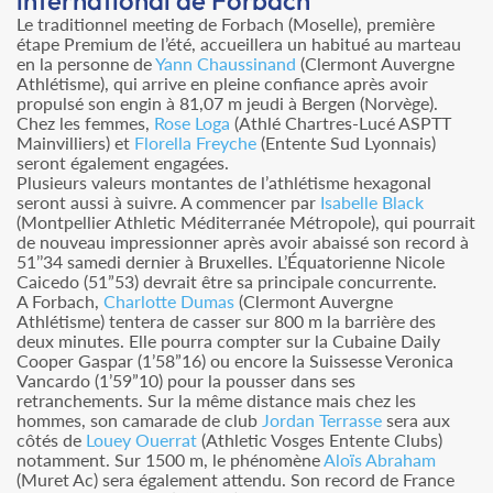
Le traditionnel meeting de Forbach (Moselle), première
étape Premium de l’été, accueillera un habitué au marteau
en la personne de
Yann Chaussinand
(Clermont Auvergne
Athlétisme), qui arrive en pleine confiance après avoir
propulsé son engin à 81,07 m jeudi à Bergen (Norvège).
Chez les femmes,
Rose Loga
(Athlé Chartres-Lucé ASPTT
Mainvilliers) et
Florella Freyche
(Entente Sud Lyonnais)
seront également engagées.
Plusieurs valeurs montantes de l’athlétisme hexagonal
seront aussi à suivre. A commencer par
Isabelle Black
(Montpellier Athletic Méditerranée Métropole), qui pourrait
de nouveau impressionner après avoir abaissé son record à
51’’34 samedi dernier à Bruxelles. L’Équatorienne Nicole
Caicedo (51”53) devrait être sa principale concurrente.
A Forbach,
Charlotte Dumas
(Clermont Auvergne
Athlétisme) tentera de casser sur 800 m la barrière des
deux minutes. Elle pourra compter sur la Cubaine Daily
Cooper Gaspar (1’58”16) ou encore la Suissesse Veronica
Vancardo (1’59”10) pour la pousser dans ses
retranchements. Sur la même distance mais chez les
hommes, son camarade de club
Jordan Terrasse
sera aux
côtés de
Louey Ouerrat
(Athletic Vosges Entente Clubs)
notamment. Sur 1500 m, le phénomène
Aloïs Abraham
(Muret Ac) sera également attendu. Son record de France