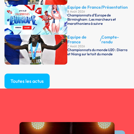
Equipe de France
/
Présentation
8 Août 2026
Championnats d’Europe de
Birmingham : Les marcheurs et
marathoniens à suivre
Equipe de
Compte-
/
France
rendu
7 Août 2026
Championnats du monde U20 : Diarra
et Niang sur le toit du monde
Toutes les actus