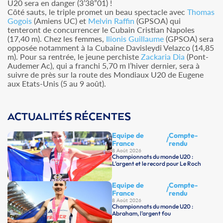
U20 sera en danger (3’38”01) !
Côté sauts, le triple promet un beau spectacle avec
Thomas
Gogois
(Amiens UC) et
Melvin Raffin
(GPSOA) qui
tenteront de concurrencer le Cubain Cristian Napoles
(17,40 m). Chez les femmes,
Ilionis Guillaume
(GPSOA) sera
opposée notamment à la Cubaine Davisleydi Velazco (14,85
m). Pour sa rentrée, le jeune perchiste
Zackaria Dia
(Pont-
Audemer Ac), qui a franchi 5,70 m l’hiver dernier, sera à
suivre de près sur la route des Mondiaux U20 de Eugene
aux Etats-Unis (5 au 9 août).
ACTUALITÉS RÉCENTES
Equipe de
Compte-
/
France
rendu
8 Août 2026
Championnats du monde U20 :
L’argent et le record pour Le Roch
Equipe de
Compte-
/
France
rendu
8 Août 2026
Championnats du monde U20 :
Abraham, l’argent fou