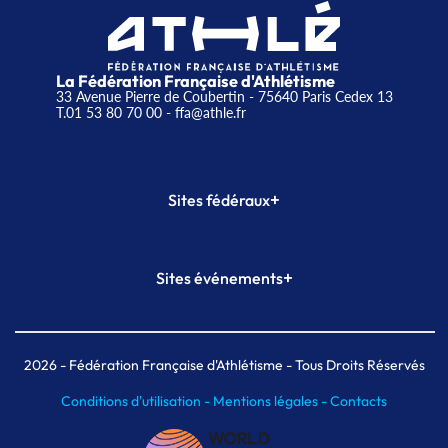
La Fédération Française d'Athlétisme
33 Avenue Pierre de Coubertin - 75640 Paris Cedex 13
T.01 53 80 70 00
- ffa@athle.fr
+
Sites fédéraux
SI-FFA
CALORG
+
Sites événements
Plateforme Formation
Meeting de Paris
Meeting de Paris indoor
MAIF Ekiden de Paris
2026
- Fédération Française d'Athlétisme - Tous Droits Réservés
Conditions d'utilisation -
Mentions légales -
Contacts