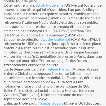
double tour de piste.
Côté fond féminin,
Sarah Madeleine
(US Melun) foulera, de
nouveau, une piste qui lui réussit bien. L’an passé, elle y
avait cassé la barrière des quinze minutes, établissant son
nouveau record personnel (14'48''79). La finaliste mondiale
retrouvera l’Italienne Nadia Battocletti devant son public,
mais aussi une impressionnante armada éthiopienne
emmenée par Freweyni Hailu (14’19”33), Medina Eisa
(14’16”54) ou encore Likina Amebaw (14’24”21).
Sa copine de sélection
Agathe Guillemot
(CAB Pont-l'Abbé)
retrouvera le 1500 m, quatre jours après sa troisième place
obtenue à Rabat, où elle est descendue sous les quatre
minutes. La Bretonne se frottera à la Britannique Georgia
Hunter Bell (3’52”61), médaillée de bronze à Paris, dans une
course qui pourrait offrir un avant-goût des futurs
affrontements européens de l'été.
Sur le demi-tour de piste,
Hélène Parisot
(Athletic Vosges
Entente Clubs) sera opposée à ce qui se fait de mieux
actuellement sur le sprint mondial. La Française, détentrice
d’un record personnel en 22’’42, aura fort à faire,
notamment face à la championne olympique du 100 m
Julien Alfred (Sainte-Lucie) ainsi qu’à Melissa Jefferson-
Wooden (Etats-(Unis), triple championne du monde en
septembre dernier à Tokyo.
Enfin, au triple saut,
Thomas Gogois
(Amiens UC) disputera