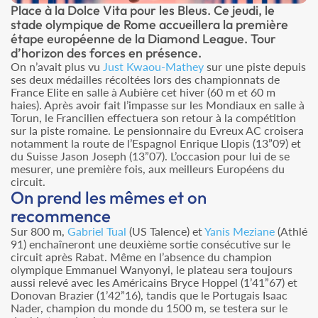
Place à la Dolce Vita pour les Bleus. Ce jeudi, le
stade olympique de Rome accueillera la première
étape européenne de la Diamond League. Tour
d’horizon des forces en présence.
On n’avait plus vu
Just Kwaou-Mathey
sur une piste depuis
ses deux médailles récoltées lors des championnats de
France Elite en salle à Aubière cet hiver (60 m et 60 m
haies). Après avoir fait l’impasse sur les Mondiaux en salle à
Torun, le Francilien effectuera son retour à la compétition
sur la piste romaine. Le pensionnaire du Evreux AC croisera
notamment la route de l’Espagnol Enrique Llopis (13”09) et
du Suisse Jason Joseph (13”07). L’occasion pour lui de se
mesurer, une première fois, aux meilleurs Européens du
circuit.
On prend les mêmes et on
recommence
Sur 800 m,
Gabriel Tual
(US Talence) et
Yanis Meziane
(Athlé
91) enchaîneront une deuxième sortie consécutive sur le
circuit après Rabat. Même en l’absence du champion
olympique Emmanuel Wanyonyi, le plateau sera toujours
aussi relevé avec les Américains Bryce Hoppel (1’41”67) et
Donovan Brazier (1’42”16), tandis que le Portugais Isaac
Nader, champion du monde du 1500 m, se testera sur le