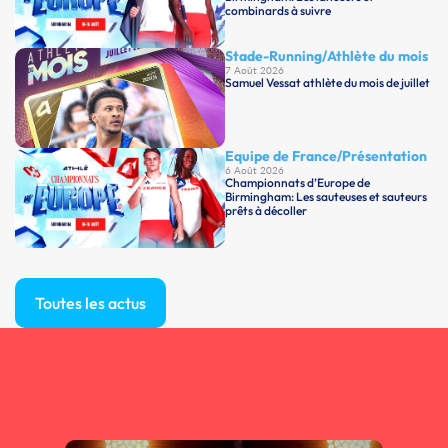
combinards à suivre
Stade-Running
/
Athlète du mois
7 Août 2026
Samuel Vessat athlète du mois de juillet
Equipe de France
/
Présentation
6 Août 2026
Championnats d’Europe de
Birmingham: Les sauteuses et sauteurs
prêts à décoller
Toutes les actus