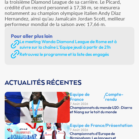
la troisième Diamond League de sa carrière. Le Picard,
crédité d’un record personnel à 17,38 m, se mesurera
notamment au champion olympique italien Andy Diaz
Hernandez, ainsi qu’au Jamaïcain Jordan Scott, meilleur
performeur mondial de la saison avec 17,66 m.
Pour aller plus loin
Le meeting Wanda Diamond League de Rome est à
suivre sur la chaîne L’Equipe jeudi à partir de 21h
Retrouvez le programme et la liste des engagés
ACTUALITÉS RÉCENTES
Equipe de
Compte-
/
France
rendu
7 Août 2026
Championnats du monde U20 : Diarra
et Niang sur le toit du monde
Equipe de France
/
Présentation
7 Août 2026
Championnats d’Europe de
Birmingham: Les lanceurs et