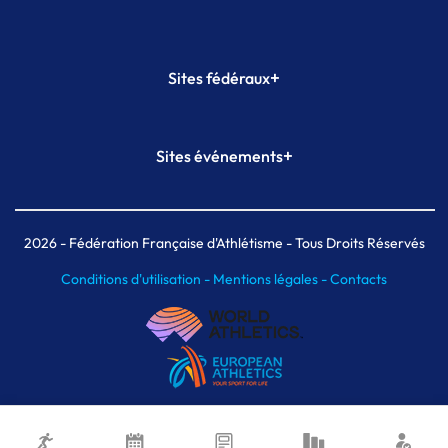
+
Sites fédéraux
SI-FFA
CALORG
+
Sites événements
Plateforme Formation
Meeting de Paris
Meeting de Paris indoor
MAIF Ekiden de Paris
2026
- Fédération Française d'Athlétisme - Tous Droits Réservés
Conditions d'utilisation -
Mentions légales -
Contacts