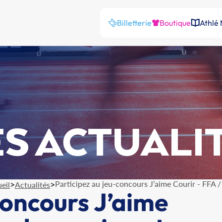
Billetterie
Boutique
Athlé
S ACTUALI
>
>
Participez au jeu-concours J’aime Courir - FFA /
eil
Actualités
concours J’aime