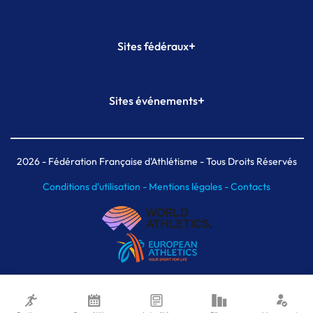
+
Sites fédéraux
SI-FFA
CALORG
+
Sites événements
Plateforme Formation
Meeting de Paris
Meeting de Paris indoor
MAIF Ekiden de Paris
2026
- Fédération Française d'Athlétisme - Tous Droits Réservés
Conditions d'utilisation -
Mentions légales -
Contacts