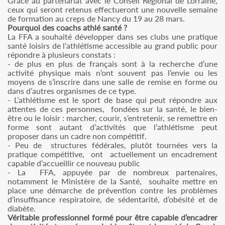
Grâce au partenariat avec le Conseil Régional de Lorraine,
ceux qui seront retenus effectueront une nouvelle semaine
de formation au creps de Nancy du 19 au 28 mars.
Pourquoi des coachs athlé santé ?
La FFA a souhaité développer dans ses clubs une pratique
santé loisirs de l’athlétisme accessible au grand public pour
répondre à plusieurs constats :
- de plus en plus de français sont à la recherche d’une
activité physique mais n’ont souvent pas l’envie ou les
moyens de s’inscrire dans une salle de remise en forme ou
dans d’autres organismes de ce type.
- L’athlétisme est le sport de base qui peut répondre aux
attentes de ces personnes, fondées sur la santé, le bien-
être ou le loisir : marcher, courir, s’entretenir, se remettre en
forme sont autant d’activités que l’athlétisme peut
proposer dans un cadre non compétitif.
- Peu de structures fédérales, plutôt tournées vers la
pratique compétitive, ont actuellement un encadrement
capable d’accueillir ce nouveau public
- La FFA, appuyée par de nombreux partenaires,
notamment le Ministère de la Santé, souhaite mettre en
place une démarche de prévention contre les problèmes
d’insuffisance respiratoire, de sédentarité, d’obésité et de
diabète.
Véritable professionnel formé pour être capable d’encadrer