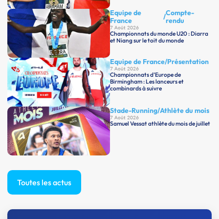
Equipe de
Compte-
/
France
rendu
7 Août 2026
Championnats du monde U20 : Diarra
et Niang sur le toit du monde
Equipe de France
/
Présentation
7 Août 2026
Championnats d’Europe de
Birmingham : Les lanceurs et
combinards à suivre
Stade-Running
/
Athlète du mois
7 Août 2026
Samuel Vessat athlète du mois de juillet
Toutes les actus