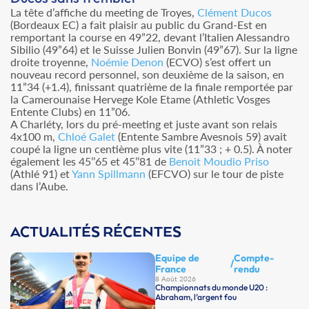
La tête d’affiche du meeting de Troyes,
Clément Ducos
(Bordeaux EC) a fait plaisir au public du Grand-Est en
remportant la course en 49”22, devant l’Italien Alessandro
Sibilio (49”64) et le Suisse Julien Bonvin (49”67). Sur la ligne
droite troyenne,
Noémie Denon
(ECVO) s’est offert un
nouveau record personnel, son deuxième de la saison, en
11”34 (+1.4), finissant quatrième de la finale remportée par
la Camerounaise Hervege Kole Etame (Athletic Vosges
Entente Clubs) en 11”06.
A Charléty, lors du pré-meeting et juste avant son relais
4x100 m,
Chloé Galet
(Entente Sambre Avesnois 59) avait
coupé la ligne un centième plus vite (11”33 ; + 0.5). À noter
également les 45’’65 et 45’’81 de
Benoit Moudio Priso
(Athlé 91) et
Yann Spillmann
(EFCVO) sur le tour de piste
dans l’Aube.
ACTUALITÉS RÉCENTES
Equipe de
Compte-
/
France
rendu
8 Août 2026
Championnats du monde U20 :
Abraham, l’argent fou