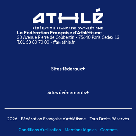
La Fédération Française d'Athlétisme
33 Avenue Pierre de Coubertin - 75640 Paris Cedex 13
T.01 53 80 70 00
- ffa@athle.fr
+
Sites fédéraux
SI-FFA
CALORG
+
Sites événements
Plateforme Formation
Meeting de Paris
Meeting de Paris indoor
MAIF Ekiden de Paris
2026
- Fédération Française d'Athlétisme - Tous Droits Réservés
Conditions d'utilisation -
Mentions légales -
Contacts