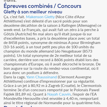
fronts.
Épreuves combinés / Concours
Gletty à son meilleur niveau
Ça, c’est fait.
Makenson Gletty
(Nice Côte d'Azur
Athlétisme) s’est délesté d’un sacré poids pour son
deuxième décathlon de la saison à Ratingen (Allemagne) ce
week-end. Le Français, qui avait fait un zéro à la perche à
Götzis (Autriche) fin mai alors qu'il était jusque-là sur
d'excellentes bases, a pris la deuxième place avec un total
de 8458 points, synonyme de minimas A pour Birmingham
(10-16 août), à un tout petit peu plus de 100 unités du
champion du monde allemand Léo Neugebauer (8573
points). Un total synonyme de 2e meilleur total de sa
carrière, derrière son record à 8606 points établi lors des
championnats d'Europe, où il avait décroché le bronze. De
bon augure sur la route du rendez-vous continental, où il
aura donc un podium à défendre.
Dans la cage,
Yann Chaussinand
(Clermont Auvergne
Athlétisme) continue d’impressionner par sa régularité.
Grâce à un jet à 80,92 m à Zagreb (Croatie), le Clermontois
termine 3e d’un concours remporté par le Polonais Pawel
Fajdek (81,89 m). Quant à
Nayah Cauvin
, l’espoir de l’EA
Mondeville Herouville s’est envolée à 4,40 m, remportant
ainsi le titre régional de Normandie pour la quatrième fois.