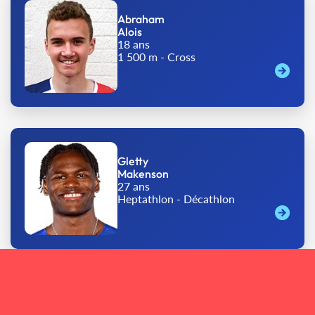
Abraham
Alois
18 ans
1 500 m - Cross
Gletty
Makenson
27 ans
Heptathlon - Décathlon