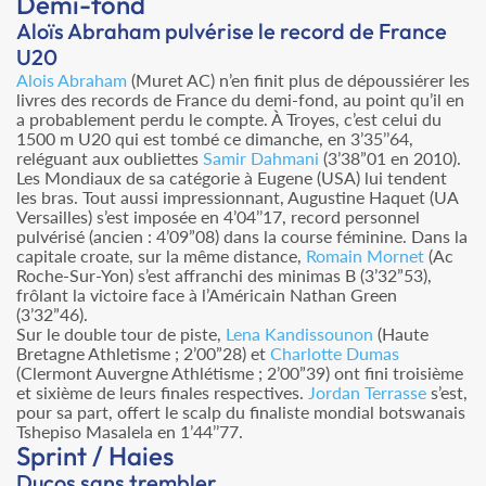
Demi-fond
Aloïs Abraham pulvérise le record de France
U20
Alois Abraham
(Muret AC) n’en finit plus de dépoussiérer les
livres des records de France du demi-fond, au point qu’il en
a probablement perdu le compte. À Troyes, c’est celui du
1500 m U20 qui est tombé ce dimanche, en 3’35’’64,
reléguant aux oubliettes
Samir Dahmani
(3’38”01 en 2010).
Les Mondiaux de sa catégorie à Eugene (USA) lui tendent
les bras. Tout aussi impressionnant, Augustine Haquet (UA
Versailles) s’est imposée en 4’04’’17, record personnel
pulvérisé (ancien : 4’09”08) dans la course féminine. Dans la
capitale croate, sur la même distance,
Romain Mornet
(Ac
Roche-Sur-Yon) s’est affranchi des minimas B (3’32”53),
frôlant la victoire face à l’Américain Nathan Green
(3’32”46).
Sur le double tour de piste,
Lena Kandissounon
(Haute
Bretagne Athletisme ; 2’00”28) et
Charlotte Dumas
(Clermont Auvergne Athlétisme ; 2’00”39) ont fini troisième
et sixième de leurs finales respectives.
Jordan Terrasse
s’est,
pour sa part, offert le scalp du finaliste mondial botswanais
Tshepiso Masalela en 1’44’’77.
Sprint / Haies
Ducos sans trembler