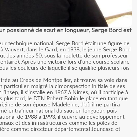
ur passionné de saut en longueur, Serge Bord est
eur technique national, Serge Bord était une figure de
à Vauvert, dans le Gard, en 1938, le jeune Serge Bord
ut des années 50, sous la houlette de son professeur
entaire). Après une victoire lors d’une course scolaire
s les couleurs de laquelle il se qualifie plusieurs fois
ntrée au Creps de Montpellier, et trouve sa voie dans
 particulier, malgré la circonspection initiale de ses
’Insep, il s’installe en 1967 à Nîmes, où il participe à
ns plus tard, le DTN Robert Bobin le place en tant que
origine de son épouse Madeleine, d’où il ne partira
mmé entraîneur national du saut en longueur, puis
ational de 1988 à 1993, il œuvre au développement
ionaux et des infrastructures comme les pôles de
rrière comme directeur départemental Jeunesse et