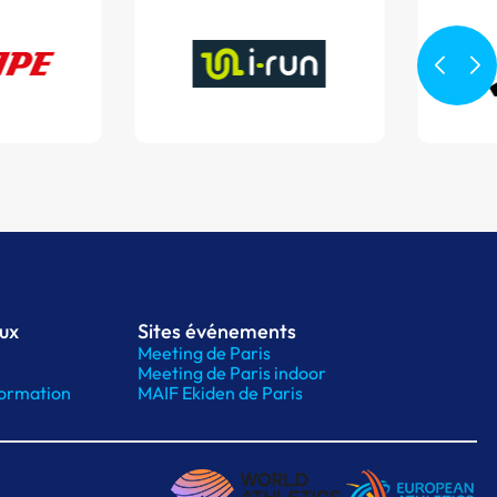
aux
Sites événements
Meeting de Paris
Meeting de Paris indoor
ormation
MAIF Ekiden de Paris