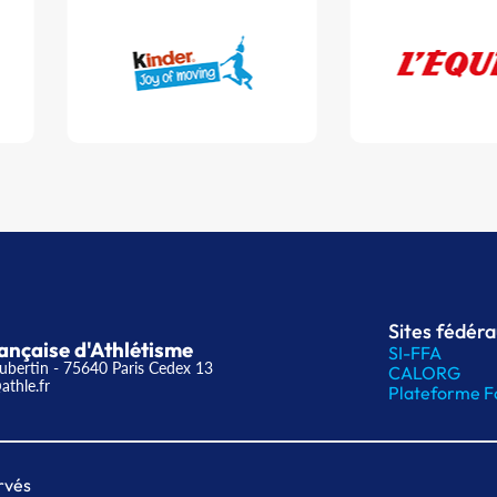
Sites fédér
ançaise d'Athlétisme
SI-FFA
ubertin - 75640 Paris Cedex 13
CALORG
athle.fr
Plateforme F
rvés