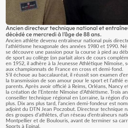
Ancien directeur technique national et entraîne
décédé ce mercredi à l’âge de 88 ans.
Ancien athlète devenu entraîneur national puis direct
l’athlétisme hexagonale des années 1980 et 1990. Né 
se découvre une passion pour la course à pied au déb
de sport au collège (on parlait alors de cours complém
en 1952, il adhère à la Jeunesse Athlétique Nîmoise, sou
aux championnats de France en cross et demi-fond.
S’il échoue au baccalauréat, il réussit son examen d’e
la transmission de son amour pour le sport et l’athlé en
parents. Après avoir officié à Reims, Orléans, Nancy et l
la création de l’Entente Nîmoise d’Athlétisme. Trois a
conseiller technique régional en Lorraine, la région d’
plus. Dix ans plus tard, l’ancien demi-fondeur est no
adjoint du DTN Jean Poczobut. Directeur technique n
des groupes d’athlètes, d’un réseau d’entraîneurs nat
Montpellier et de Boulouris, avant de terminer sa ca
Sports à Epinal.