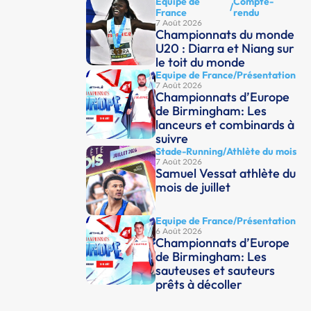
Equipe de
Compte-
/
France
rendu
7 Août 2026
Championnats du monde
U20 : Diarra et Niang sur
le toit du monde
Equipe de France
/
Présentation
7 Août 2026
Championnats d’Europe
de Birmingham: Les
lanceurs et combinards à
suivre
Stade-Running
/
Athlète du mois
7 Août 2026
Samuel Vessat athlète du
mois de juillet
Equipe de France
/
Présentation
6 Août 2026
Championnats d’Europe
de Birmingham: Les
sauteuses et sauteurs
prêts à décoller