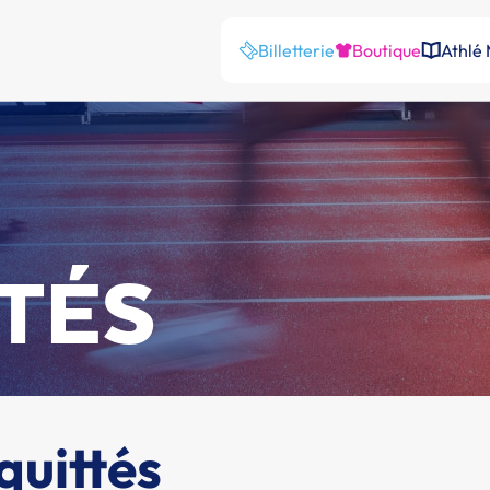
Billetterie
Boutique
Athlé
TÉS
quittés