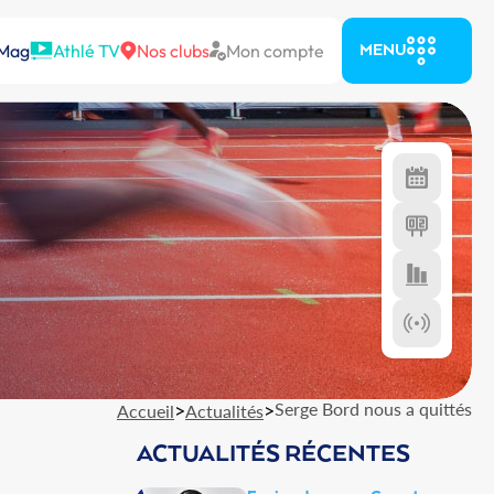
 Mag
Athlé TV
Nos clubs
Mon compte
MENU
>
>
Serge Bord nous a quittés
Accueil
Actualités
ACTUALITÉS RÉCENTES