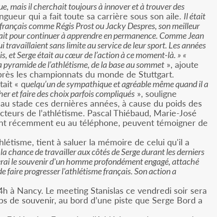
que, mais il cherchait toujours à innover et à trouver des
gueur qui a fait toute sa carrière sous son aile.
Il était
 français comme Régis Prost ou Jacky Despres, son meilleur
rissait pour continuer à apprendre en permanence. Comme Jean
i travaillaient sans limite au service de leur sport. Les années
 et Serge était au cœur de l’action à ce moment-là. » «
la pyramide de l’athlétisme, de la base au sommet
», ajoute
après les championnats du monde de Stuttgart.
ait « q
uelqu’un de sympathique et agréable même quand il a
cher et faire des choix parfois compliqués
», souligne
er au stade ces dernières années, à cause du poids des
 acteurs de l’athlétisme. Pascal Thiébaud, Marie-José
aient récemment eu au téléphone, peuvent témoigner de
létisme, tient à saluer la mémoire de celui qu'il a
u la chance de travailler aux côtés de Serge durant les derniers
derai le souvenir d'un homme profondément engagé, attaché
e faire progresser l'athlétisme français. Son action a
4h à Nancy. Le meeting Stanislas ce vendredi soir sera
ps de souvenir, au bord d’une piste que Serge Bord a