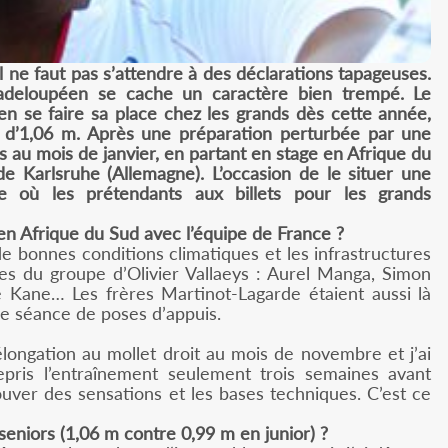
 ne faut pas s’attendre à des déclarations tapageuses.
adeloupéen se cache un caractère bien trempé. Le
en se faire sa place chez les grands dès cette année,
s d’1,06 m. Après une préparation perturbée par une
 au mois de janvier, en partant en stage en Afrique du
de Karlsruhe (Allemagne). L’occasion de le situer une
e où les prétendants aux billets pour les grands
en Afrique du Sud avec l’équipe de France ?
de bonnes conditions climatiques et les infrastructures
ètes du groupe d’Olivier Vallaeys : Aurel Manga, Simon
 Kane… Les frères Martinot-Lagarde étaient aussi là
ne séance de poses d’appuis.
e élongation au mollet droit au mois de novembre et j’ai
epris l’entraînement seulement trois semaines avant
rouver des sensations et les bases techniques. C’est ce
niors (1,06 m contre 0,99 m en junior) ?