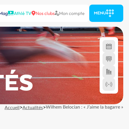
 Mag
Athlé TV
Nos clubs
Mon compte
MENU
TÉS
>
>
Wilhem Belocian : « J’aime la bagarre »
Accueil
Actualités