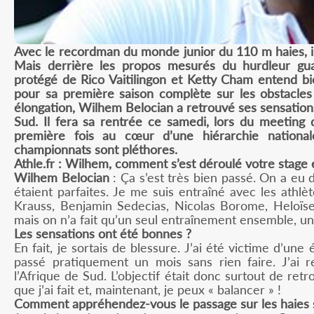
Avec le recordman du monde junior du 110 m haies, il
Mais derrière les propos mesurés du hurdleur gu
protégé de Rico Vaitilingon et Ketty Cham entend bi
pour sa première saison complète sur les obstacle
élongation, Wilhem Belocian a retrouvé ses sensations
Sud. Il fera sa rentrée ce samedi, lors du meeting 
première fois au cœur d’une hiérarchie national
championnats sont pléthores.
Athle.fr : Wilhem, comment s’est déroulé votre stage 
Wilhem Belocian
: Ça s’est très bien passé. On a eu 
étaient parfaites. Je me suis entraîné avec les athl
Krauss, Benjamin Sedecias, Nicolas Borome, Heloïse
mais on n’a fait qu’un seul entraînement ensemble, u
Les sensations ont été bonnes ?
En fait, je sortais de blessure. J’ai été victime d’un
passé pratiquement un mois sans rien faire. J’ai r
l’Afrique de Sud. L’objectif était donc surtout de ret
que j’ai fait et, maintenant, je peux « balancer » !
Comment appréhendez-vous le passage sur les haies se