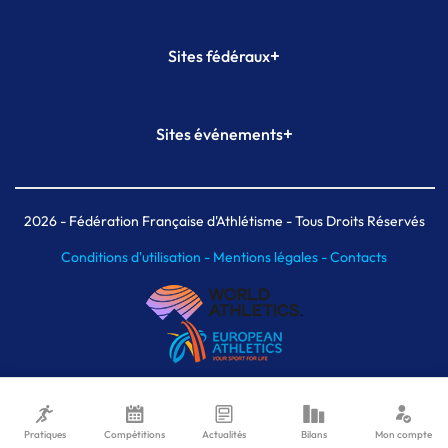
+
Sites fédéraux
SI-FFA
CALORG
+
Sites événements
Plateforme Formation
Meeting de Paris
Meeting de Paris indoor
MAIF Ekiden de Paris
2026
- Fédération Française d'Athlétisme - Tous Droits Réservés
Conditions d'utilisation -
Mentions légales -
Contacts
Pratiques
Compétitions
Actualités
Bilans
Mon compte