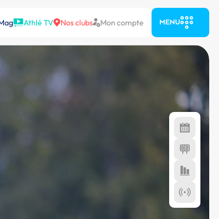
 Mag
Athlé TV
Nos clubs
Mon compte
MENU