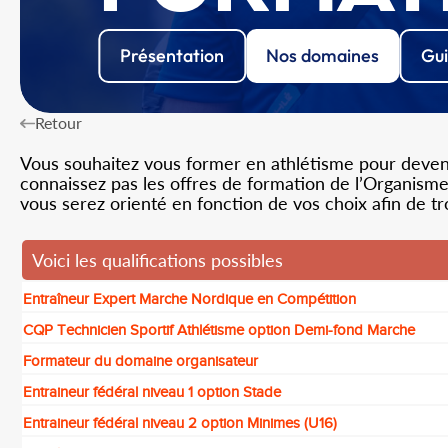
Présentation
Nos domaines
Gui
Retour
Vous souhaitez vous former en athlétisme pour devenir
connaissez pas les offres de formation de l’Organisme 
vous serez orienté en fonction de vos choix afin de t
Voici les qualifications possibles
Entraîneur Expert Marche Nordique en Compétition
CQP Technicien Sportif Athlétisme option Demi-fond Marche
Formateur du domaine organisateur
Entraineur fédéral niveau 1 option Stade
Entraineur fédéral niveau 2 option Minimes (U16)