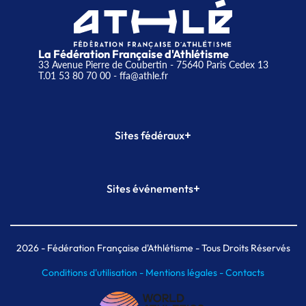
La Fédération Française d'Athlétisme
33 Avenue Pierre de Coubertin - 75640 Paris Cedex 13
T.01 53 80 70 00
- ffa@athle.fr
+
Sites fédéraux
SI-FFA
CALORG
+
Sites événements
Plateforme Formation
Meeting de Paris
Meeting de Paris indoor
MAIF Ekiden de Paris
2026
- Fédération Française d'Athlétisme - Tous Droits Réservés
Conditions d'utilisation -
Mentions légales -
Contacts