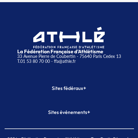
La Fédération Française d'Athlétisme
33 Avenue Pierre de Coubertin - 75640 Paris Cedex 13
T.01 53 80 70 00
- ffa@athle.fr
+
Sites fédéraux
SI-FFA
CALORG
+
Sites événements
Plateforme Formation
Meeting de Paris
Meeting de Paris indoor