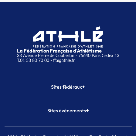
La Fédération Française d'Athlétisme
33 Avenue Pierre de Coubertin - 75640 Paris Cedex 13
T.01 53 80 70 00
- ffa@athle.fr
+
Sites fédéraux
SI-FFA
CALORG
+
Sites événements
Plateforme Formation
Meeting de Paris
Meeting de Paris indoor