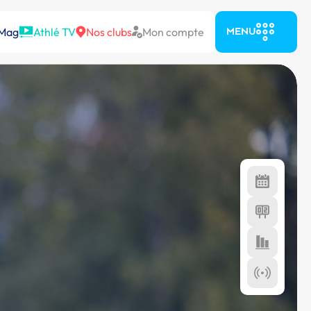
 Mag
Athlé TV
Nos clubs
Mon compte
MENU