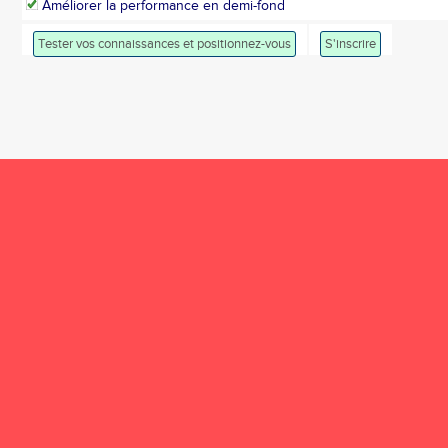
Améliorer la performance en demi-fond
Tester vos connaissances et positionnez-vous
S'inscrire