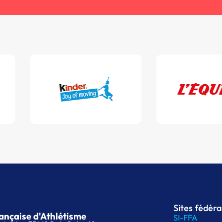
Sites fédér
ançaise d'Athlétisme
SI-FFA