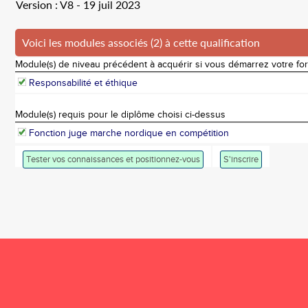
Version : V8 - 19 juil 2023
Voici les modules associés (2) à cette qualification
Module(s) de niveau précédent à acquérir si vous démarrez votre fo
Responsabilité et éthique
Module(s) requis pour le diplôme choisi ci-dessus
Fonction juge marche nordique en compétition
Tester vos connaissances et positionnez-vous
S'inscrire