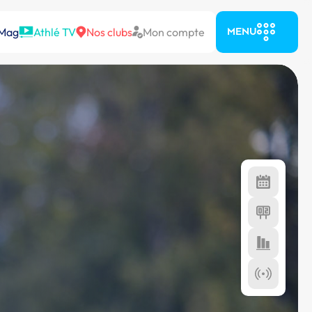
 Mag
Athlé TV
Nos clubs
Mon compte
MENU