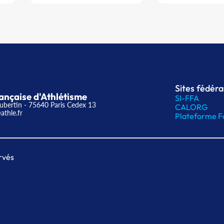
Sites fédér
ançaise d'Athlétisme
SI-FFA
ubertin - 75640 Paris Cedex 13
CALORG
athle.fr
Plateforme F
rvés