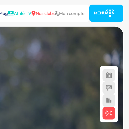
 Mag
Athlé TV
Nos clubs
Mon compte
MENU