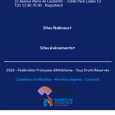
33 Avenue Pierre de Coubertin - 75640 Paris Cedex 13
T.01 53 80 70 00
- ffa@athle.fr
+
Sites fédéraux
SI-FFA
CALORG
+
Sites événements
Plateforme Formation
Meeting de Paris
Meeting de Paris indoor
MAIF Ekiden de Paris
2026
- Fédération Française d'Athlétisme - Tous Droits Réservés
Conditions d'utilisation -
Mentions légales -
Contacts