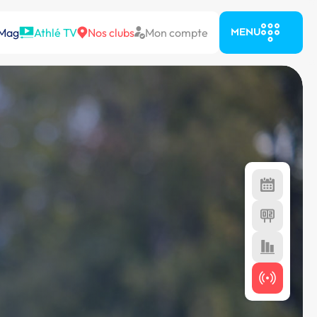
 Mag
Athlé TV
Nos clubs
Mon compte
MENU