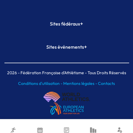
+
Sites fédéraux
SI-FFA
CALORG
+
Sites événements
Plateforme Formation
Meeting de Paris
Meeting de Paris indoor
MAIF Ekiden de Paris
2026
- Fédération Française d'Athlétisme - Tous Droits Réservés
Conditions d'utilisation -
Mentions légales -
Contacts