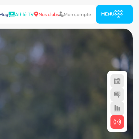
 Mag
Athlé TV
Nos clubs
Mon compte
MENU