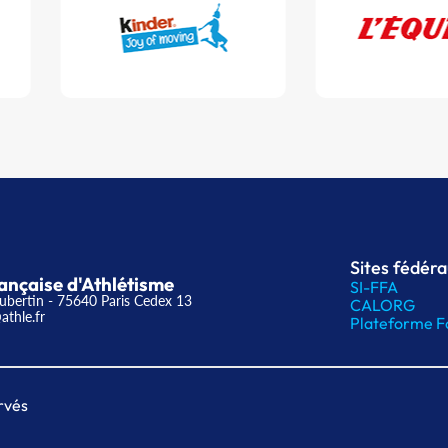
Sites fédér
ançaise d'Athlétisme
SI-FFA
ubertin - 75640 Paris Cedex 13
CALORG
athle.fr
Plateforme F
rvés