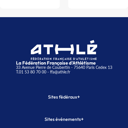
La Fédération Française d'Athlétisme
33 Avenue Pierre de Coubertin - 75640 Paris Cedex 13
T.01 53 80 70 00
- ffa@athle.fr
+
Sites fédéraux
SI-FFA
CALORG
+
Sites événements
Plateforme Formation