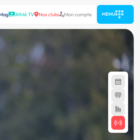
 Mag
Athlé TV
Nos clubs
Mon compte
MENU