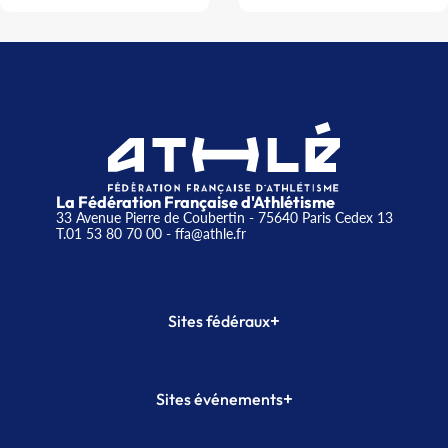
La Fédération Française d'Athlétisme
33 Avenue Pierre de Coubertin - 75640 Paris Cedex 13
T.01 53 80 70 00
- ffa@athle.fr
+
Sites fédéraux
SI-FFA
CALORG
+
Sites événements
Plateforme Formation
Meeting de Paris