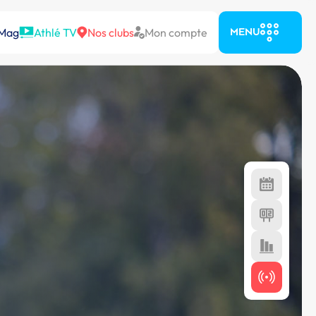
 Mag
Athlé TV
Nos clubs
Mon compte
MENU