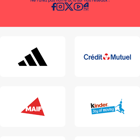
Ne ratez pas notre actu sur nos réseaux :