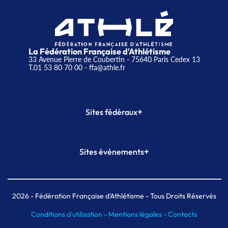
La Fédération Française d'Athlétisme
33 Avenue Pierre de Coubertin - 75640 Paris Cedex 13
T.01 53 80 70 00
- ffa@athle.fr
+
Sites fédéraux
SI-FFA
CALORG
+
Sites événements
Plateforme Formation
Meeting de Paris
Meeting de Paris indoor
MAIF Ekiden de Paris
2026
- Fédération Française d'Athlétisme - Tous Droits Réservés
Conditions d'utilisation -
Mentions légales -
Contacts