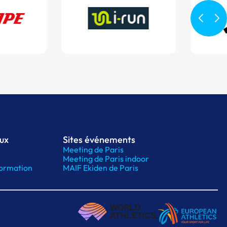
aux
Sites événements
Meeting de Paris
Meeting de Paris indoor
ormation
MAIF Ekiden de Paris