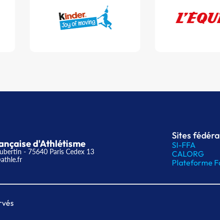
Sites fédér
ançaise d'Athlétisme
SI-FFA
ubertin - 75640 Paris Cedex 13
CALORG
athle.fr
Plateforme F
rvés