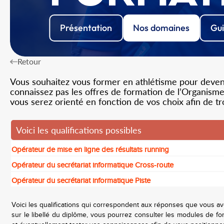
Présentation
Nos domaines
Gui
Retour
Vous souhaitez vous former en athlétisme pour devenir
connaissez pas les offres de formation de l’Organisme 
vous serez orienté en fonction de vos choix afin de t
Voici les qualifications possibles
Opérateur de mise en ligne des résultats running
Opérateur du secrétariat informatique Cross-route
Opérateur du secrétariat informatique Piste
Voici les qualifications qui correspondent aux réponses que vous av
sur le libellé du diplôme, vous pourrez consulter les modules de for