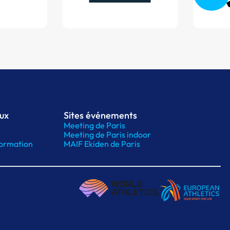
aux
Sites événements
Meeting de Paris
Meeting de Paris indoor
ormation
MAIF Ekiden de Paris