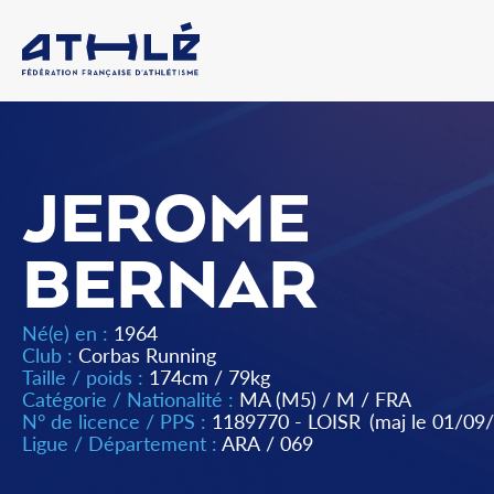
JEROME
BERNAR
Né(e) en :
1964
Club :
Corbas Running
Taille / poids :
174cm / 79kg
Catégorie / Nationalité :
MA (M5)
/
M
/
FRA
N° de licence / PPS :
1189770 - LOISR
(maj le 01/09
Ligue / Département :
ARA
/
069