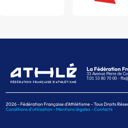
La Fédération Fr
33 Avenue Pierre de Co
T.01 53 80 70 00
- ffa@
2026
- Fédération Française d'Athlétisme - Tous Droits Rése
Conditions d'utilisation -
Mentions légales -
Contacts