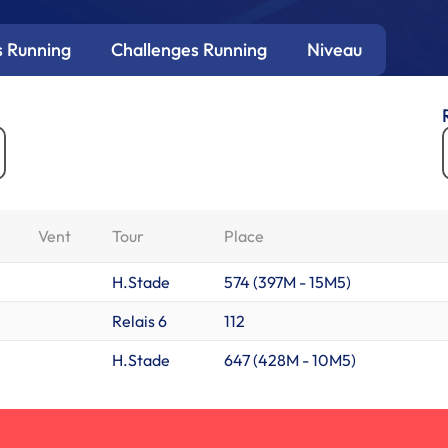
 Running
Challenges Running
Niveau
Vent
Tour
Place
H.Stade
574 (
397M
-
15M5
)
Relais 6
112
H.Stade
647 (
428M
-
10M5
)