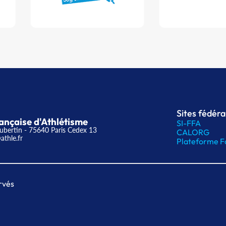
Sites fédér
ançaise d'Athlétisme
SI-FFA
ubertin - 75640 Paris Cedex 13
CALORG
athle.fr
Plateforme F
rvés