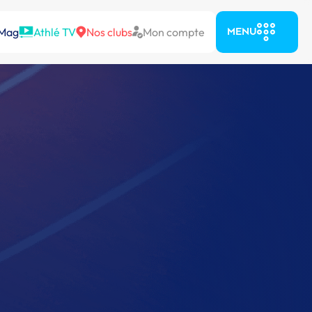
 Mag
Athlé TV
Nos clubs
Mon compte
MENU