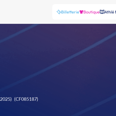
Billetterie
Boutique
Athlé
/2025)
(CF085187)