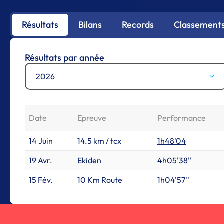
Résultats
Bilans
Records
Classements
Résultats par année
2026
Date
Epreuve
Performance
14 Juin
14.5 km / tcx
1h48'04
19 Avr.
Ekiden
4h05'38''
15 Fév.
10 Km Route
1h04'57''