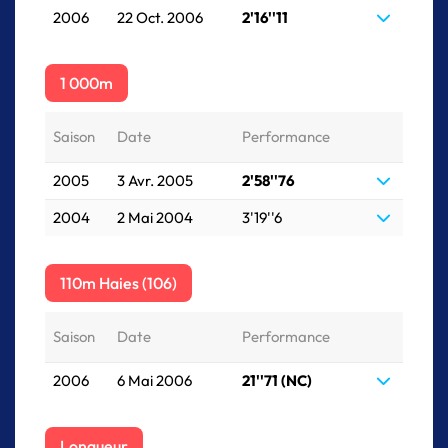
2006
22 Oct. 2006
2'16''11
1 000m
Saison
Date
Performance
2005
3 Avr. 2005
2'58''76
2004
2 Mai 2004
3'19''6
110m Haies (106)
Saison
Date
Performance
2006
6 Mai 2006
21''71 (NC)
Longueur