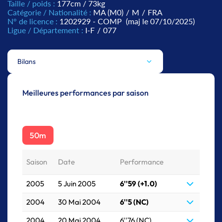
Taille / poids :
177cm / 73kg
Catégorie / Nationalité :
MA (M0)
/
M
/
FRA
N° de licence :
1202929 - COMP
(maj le 07/10/2025)
Ligue / Département :
I-F
/
077
Bilans
Meilleures performances par saison
50m
Saison
Date
Performance
2005
5 Juin 2005
6''59 (+1.0)
2004
30 Mai 2004
6''5 (NC)
2004
20 Mai 2004
6''76 (NC)