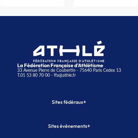
La Fédération Française d'Athlétisme
33 Avenue Pierre de Coubertin - 75640 Paris Cedex 13
T.01 53 80 70 00
- ffa@athle.fr
+
Sites fédéraux
SI-FFA
CALORG
+
Sites événements
Plateforme Formation
Meeting de Paris