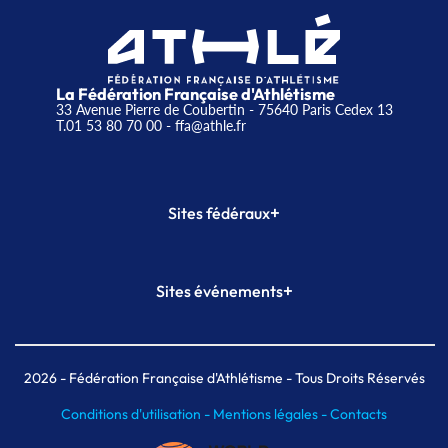
La Fédération Française d'Athlétisme
33 Avenue Pierre de Coubertin - 75640 Paris Cedex 13
T.01 53 80 70 00
- ffa@athle.fr
+
Sites fédéraux
SI-FFA
CALORG
+
Sites événements
Plateforme Formation
Meeting de Paris
Meeting de Paris indoor
MAIF Ekiden de Paris
2026
- Fédération Française d'Athlétisme - Tous Droits Réservés
Conditions d'utilisation -
Mentions légales -
Contacts