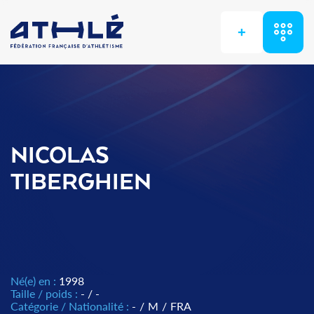
+
NICOLAS
TIBERGHIEN
Né(e) en :
1998
Taille / poids :
- / -
Catégorie / Nationalité :
-
/
M
/
FRA