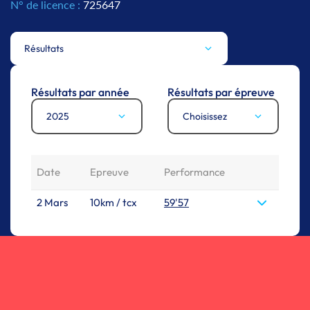
N° de licence :
725647
Résultats
Résultats par année
Résultats par épreuve
2025
Choisissez
Date
Epreuve
Performance
2 Mars
10km / tcx
59'57