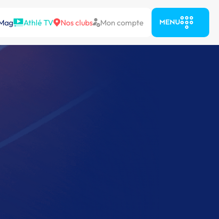
 Mag
Athlé TV
Nos clubs
Mon compte
MENU