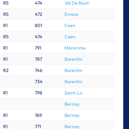
R5
474
Val De Reuil
R5
472
Evreux
R1
801
Caen
R5
474
Caen
R1
791
Maromme
R1
787
Barentin
R2
746
Barentin
734
Barentin
R1
798
Saint-Lo
Bernay
R1
769
Bernay
R1
771
Bernay