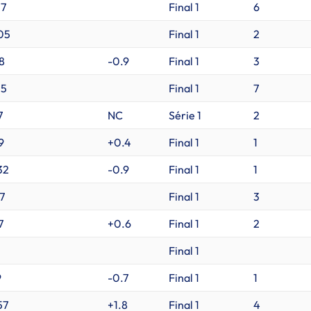
7
Final 1
6
05
Final 1
2
8
-0.9
Final 1
3
15
Final 1
7
7
NC
Série 1
2
9
+0.4
Final 1
1
32
-0.9
Final 1
1
7
Final 1
3
7
+0.6
Final 1
2
Final 1
9
-0.7
Final 1
1
57
+1.8
Final 1
4