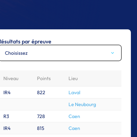
Résultats par épreuve
Choisissez
Niveau
Points
Lieu
IR4
822
Laval
Le Neubourg
R3
728
Caen
IR4
815
Caen