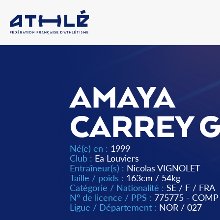
AMAYA
CARREY 
Né(e) en :
1999
Club :
Ea Louviers
Entraîneur(s) :
Nicolas VIGNOLET
Taille / poids :
163cm / 54kg
Catégorie / Nationalité :
SE
/
F
/
FRA
N° de licence / PPS :
775775 - COMP
Ligue / Département :
NOR
/
027