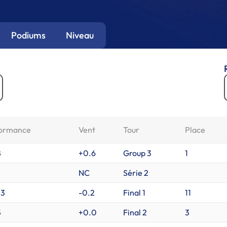
Podiums
Niveau
ormance
Vent
Tour
Place
8
+0.6
Group 3
1
NC
Série 2
13
-0.2
Final 1
11
5
+0.0
Final 2
3