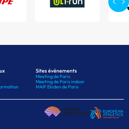
aux
Sites événements
Meeting de Paris
Meeting de Paris indoor
ormation
MAIF Ekiden de Paris