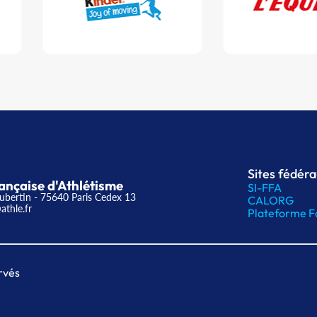
Sites fédér
ançaise d'Athlétisme
SI-FFA
ubertin - 75640 Paris Cedex 13
CALORG
athle.fr
Plateforme F
rvés