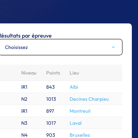
Résultats par épreuve
Choisissez
Niveau
Points
Lieu
IR1
843
Albi
N2
1013
Decines Charpieu
IR1
897
Montreuil
N3
1017
Laval
N4
903
Bruxelles