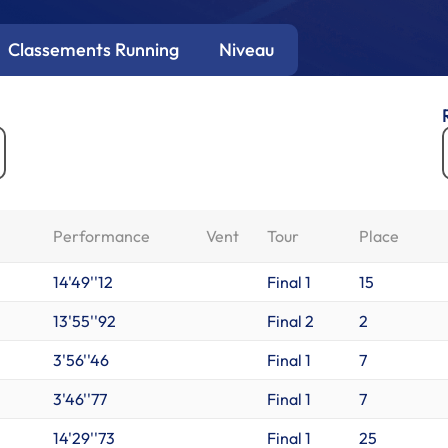
Classements Running
Niveau
Performance
Vent
Tour
Place
14'49''12
Final 1
15
13'55''92
Final 2
2
3'56''46
Final 1
7
3'46''77
Final 1
7
14'29''73
Final 1
25