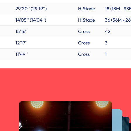
29'20'' (29'19'')
H.Stade
18 (
18M
-
9S
14'05'' (14'04'')
H.Stade
36 (
36M
-
26
15'16''
Cross
42
12'17''
Cross
3
11'49''
Cross
1