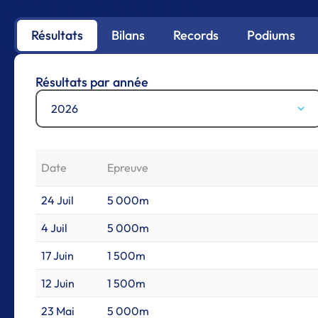
Résultats
Bilans
Records
Podiums
Résultats par année
2026
Date
Epreuve
24 Juil
5 000m
4 Juil
5 000m
17 Juin
1 500m
12 Juin
1 500m
23 Mai
5 000m