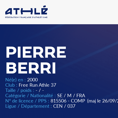
PIERRE
BERRI
Né(e) en :
2000
Club :
Free Run Athle 37
Taille / poids :
- / -
Catégorie / Nationalité :
SE
/
M
/
FRA
N° de licence / PPS :
815506 - COMP
(maj le 26/09/
Ligue / Département :
CEN
/
037