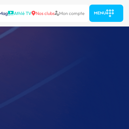
 Mag
Athlé TV
Nos clubs
Mon compte
MENU