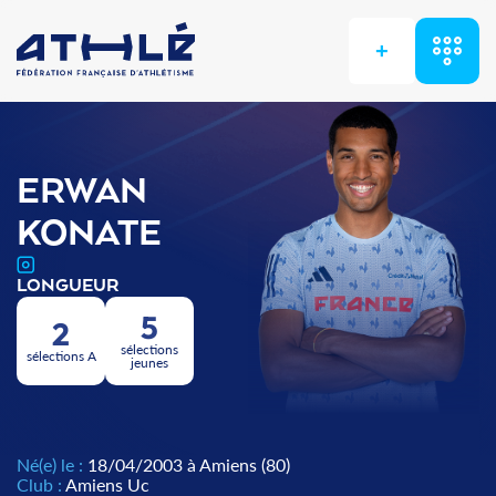
+
ERWAN
KONATE
LONGUEUR
5
2
sélections
sélections A
jeunes
Né(e) le :
18/04/2003 à Amiens (80)
Club :
Amiens Uc