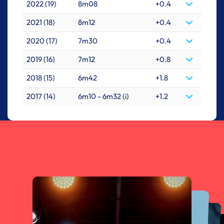
2022 (19)
8m08
+0.4
2021 (18)
8m12
+0.4
2020 (17)
7m30
+0.4
2019 (16)
7m12
+0.8
2018 (15)
6m42
+1.8
2017 (14)
6m10 - 6m32 (i)
+1.2