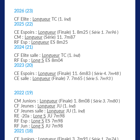
2026 (23)
CF Elite :
Longueur
TC (1.
Ind
)
2025 (22)
CE Espoirs :
Longueur
(Finale) 1. 8m25 (
Série 1. 7m96
)
CM :
Longueur
(Série) 11. 7m87
RF Esp :
Longueur
ES 8m25
2024 (21)
CF Elite salle :
Longueur
TC (1.
Ind
)
RF Esp :
Long S
ES 8m04
2023 (20)
CE Espoirs :
Longueur
(Finale) 11. 6m83 (
Série 4. 7m48
)
CE salle :
Longueur
(Finale) 7. 7m65 (
Série 5. 7m93
)
2022 (19)
CM Juniors :
Longueur
(Finale) 1. 8m08 (
Série 3. 7m80
)
CF Jeunes :
Longueur
JU (1.
Ind
)
CF Jeunes salle :
Longueur
JU (1.
Ind
)
RE -20a :
Long S
JU 7m98
RF Esp :
Long S
ES 7m98
RF Jun :
Long S
JU 7m98
2021 (18)
CE Juniors :
Longueur
(Finale) 3. 7m91 (
Série 1. 7m74
)