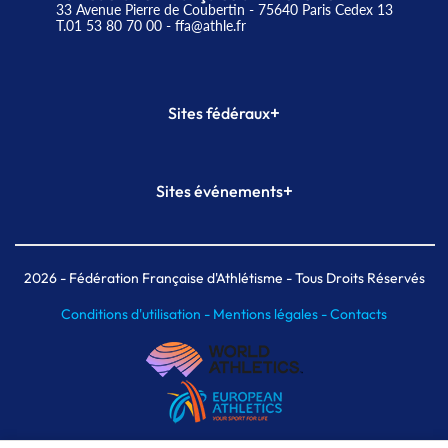
33 Avenue Pierre de Coubertin - 75640 Paris Cedex 13
T.01 53 80 70 00
- ffa@athle.fr
+
Sites fédéraux
SI-FFA
CALORG
+
Sites événements
Plateforme Formation
Meeting de Paris
Meeting de Paris indoor
MAIF Ekiden de Paris
2026
- Fédération Française d'Athlétisme - Tous Droits Réservés
Conditions d'utilisation -
Mentions légales -
Contacts