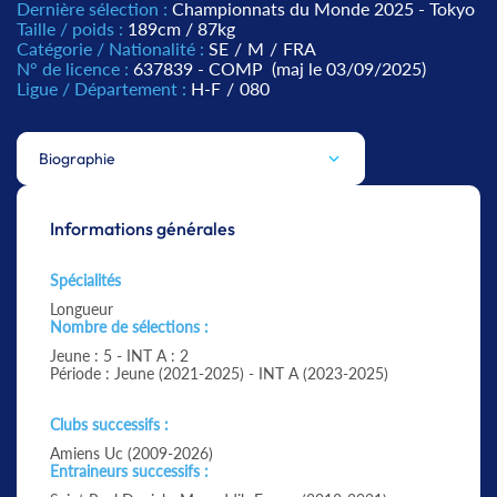
Dernière sélection :
Championnats du Monde 2025 - Tokyo
Taille / poids :
189cm / 87kg
Catégorie / Nationalité :
SE
/
M
/
FRA
N° de licence :
637839 - COMP
(maj le 03/09/2025)
Ligue / Département :
H-F
/
080
Biographie
Informations générales
Spécialités
Longueur
Nombre de sélections :
Jeune : 5 - INT A : 2
Période : Jeune (2021-2025) - INT A (2023-2025)
Clubs successifs :
Amiens Uc (2009-2026)
Entraineurs successifs :