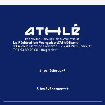
La Fédération Française d'Athlétisme
33 Avenue Pierre de Coubertin - 75640 Paris Cedex 13
T.01 53 80 70 00
- ffa@athle.fr
+
Sites fédéraux
SI-FFA
CALORG
+
Sites événements
Plateforme Formation
Meeting de Paris
Meeting de Paris indoor