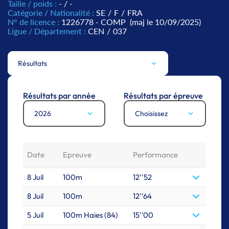
Taille / poids :
- / -
Catégorie / Nationalité :
SE
/
F
/
FRA
N° de licence :
1226778 - COMP
(maj le 10/09/2025)
Ligue / Département :
CEN
/
037
Résultats
Résultats par année
Résultats par épreuve
2026
Choisissez
Date
Epreuve
Performance
8 Juil
100m
12''52
8 Juil
100m
12''64
5 Juil
100m Haies (84)
15''00