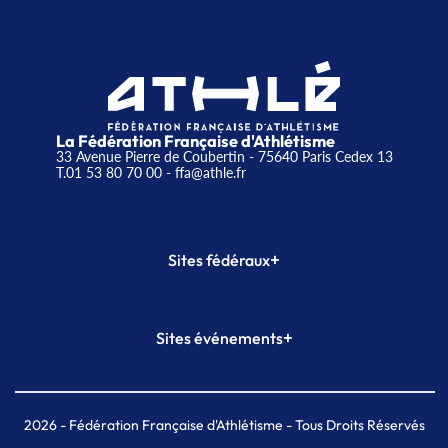
La Fédération Française d'Athlétisme
33 Avenue Pierre de Coubertin - 75640 Paris Cedex 13
T.01 53 80 70 00
- ffa@athle.fr
+
Sites fédéraux
SI-FFA
CALORG
+
Sites événements
Plateforme Formation
Meeting de Paris
Meeting de Paris indoor
MAIF Ekiden de Paris
2026
- Fédération Française d'Athlétisme - Tous Droits Réservés