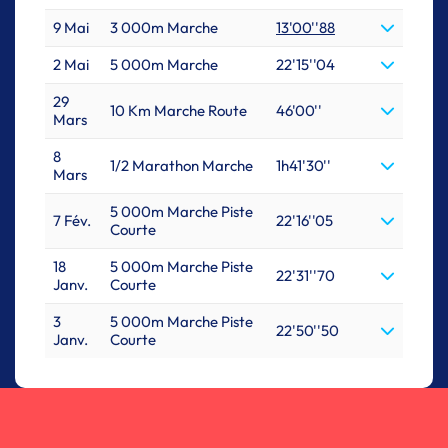
9 Mai
3 000m Marche
13'00''88
2 Mai
5 000m Marche
22'15''04
29
10 Km Marche Route
46'00''
Mars
8
1/2 Marathon Marche
1h41'30''
Mars
5 000m Marche Piste
7 Fév.
22'16''05
Courte
18
5 000m Marche Piste
22'31''70
Janv.
Courte
3
5 000m Marche Piste
22'50''50
Janv.
Courte