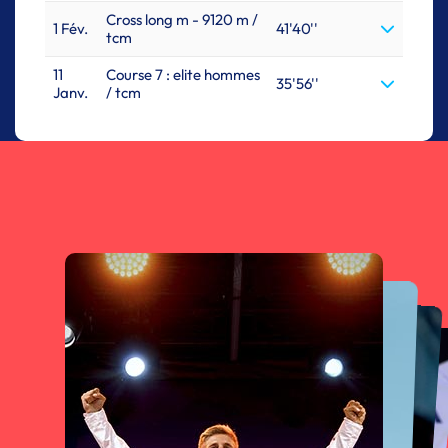
Cross long m - 9120 m /
1 Fév.
41'40''
tcm
11
Course 7 : elite hommes
35'56''
Janv.
/ tcm