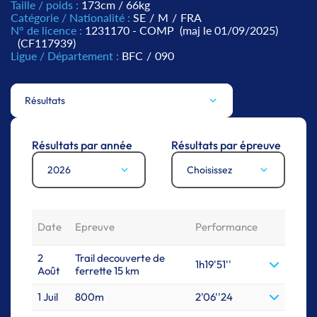
Taille / poids :
173cm / 66kg
Catégorie / Nationalité :
SE
/
M
/
FRA
N° de licence :
1231170 - COMP
(maj le 01/09/2025)
(CF117939)
Ligue / Département :
BFC
/
090
Résultats
Résultats par année
Résultats par épreuve
2026
Choisissez
Date
Epreuve
Performance
2
Trail decouverte de
1h19'51''
Août
ferrette 15 km
1 Juil
800m
2'06''24