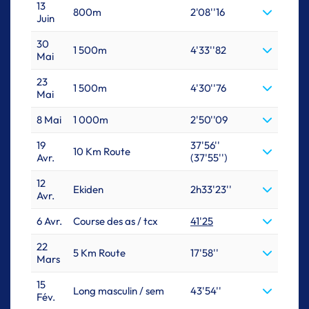
13
800m
2'08''16
Juin
30
1 500m
4'33''82
Mai
23
1 500m
4'30''76
Mai
8 Mai
1 000m
2'50''09
19
37'56''
10 Km Route
Avr.
(37'55'')
12
Ekiden
2h33'23''
Avr.
6 Avr.
Course des as / tcx
41'25
22
5 Km Route
17'58''
Mars
15
Long masculin / sem
43'54''
Fév.