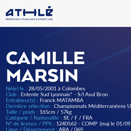
CAMILLE
MARSIN
Né(e) le :
28/05/2001 à Colombes
Club :
Entente Sud Lyonnais* - S/l Asul Bron
Entraîneur(s) :
Franck MATAMBA
Dernière sélection :
Championnats Méditerranéens U
Taille / poids :
165cm / 57kg
Catégorie / Nationalité :
SE
/
F
/
FRA
N° de licence / PPS :
1240562 - COMP
(maj le 01/0
Ligue / Département :
ARA
/
069