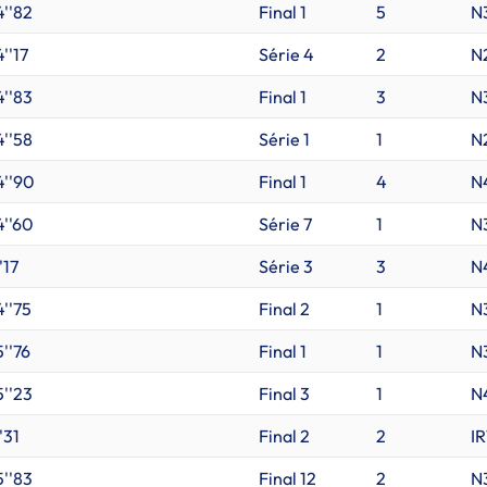
4''82
Final 1
5
N
''17
Série 4
2
N
4''83
Final 1
3
N
4''58
Série 1
1
N
4''90
Final 1
4
N
4''60
Série 7
1
N
'17
Série 3
3
N
4''75
Final 2
1
N
''76
Final 1
1
N
5''23
Final 3
1
N
'31
Final 2
2
IR
5''83
Final 12
2
N