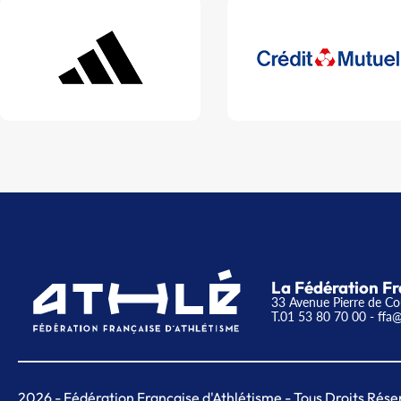
La Fédération Fr
33 Avenue Pierre de Co
T.01 53 80 70 00
- ffa@
2026
- Fédération Française d'Athlétisme - Tous Droits Rése