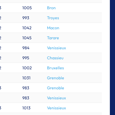
3
1005
Bron
2
993
Troyes
2
1042
Macon
2
1045
Tarare
2
984
Venissieux
2
995
Chassieu
2
1002
Bruxelles
1031
Grenoble
3
983
Grenoble
983
Venissieux
3
1013
Venissieux