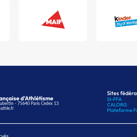
Sites fédér
ançaise d'Athlétisme
SI-FFA
ubertin - 75640 Paris Cedex 13
CALORG
athle.fr
Plateforme F
rvés