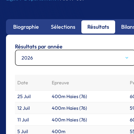
Biographie
Sélections
Résultats
Bilan
Résultats par année
2026
Date
Epreuve
P
25 Juil
400m Haies (76)
6
12 Juil
400m Haies (76)
59
11 Juil
400m Haies (76)
60
5 Juil
400m
5