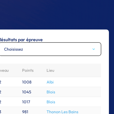
Résultats par épreuve
Choisissez
iveau
Points
Lieu
2
1008
Albi
2
1045
Blois
2
1017
Blois
3
981
Thonon Les Bains