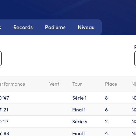
s
Records
Podiums
Niveau
erformance
Vent
Tour
Place
N
0''47
Série 1
8
N
''21
Final 1
6
N
''17
Série 4
2
N
5''88
Final 1
4
N