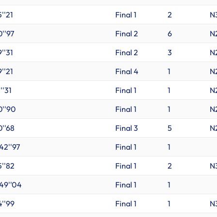
''21
Final 1
2
N
0''97
Final 2
6
N
''31
Final 2
3
N
''21
Final 4
1
N
''31
Final 1
1
N
0''90
Final 1
1
N
0''68
Final 3
5
N
42''97
Final 1
1
5''82
Final 1
2
N
'49''04
Final 1
1
4''99
Final 1
1
N