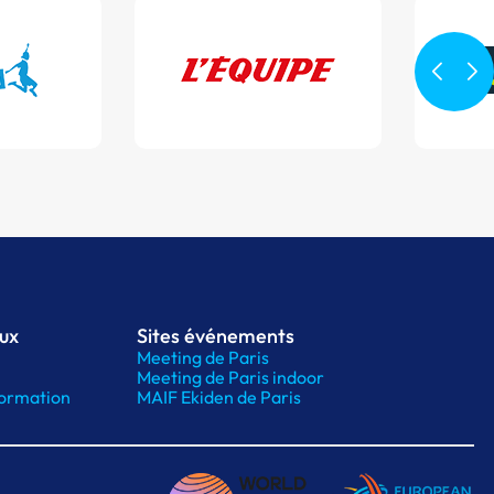
aux
Sites événements
Meeting de Paris
Meeting de Paris indoor
ormation
MAIF Ekiden de Paris