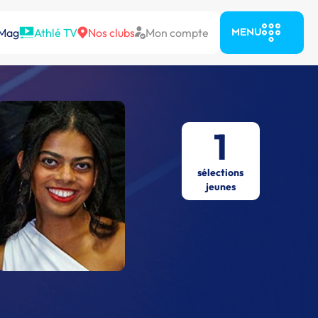
 Mag
Athlé TV
Nos clubs
Mon compte
MENU
1
sélections
jeunes