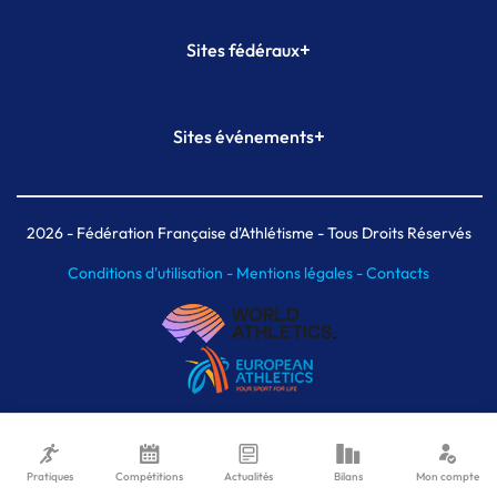
+
Sites fédéraux
SI-FFA
CALORG
+
Sites événements
Plateforme Formation
Meeting de Paris
Meeting de Paris indoor
MAIF Ekiden de Paris
2026
- Fédération Française d'Athlétisme - Tous Droits Réservés
Conditions d'utilisation -
Mentions légales -
Contacts
Pratiques
Compétitions
Actualités
Bilans
Mon compte