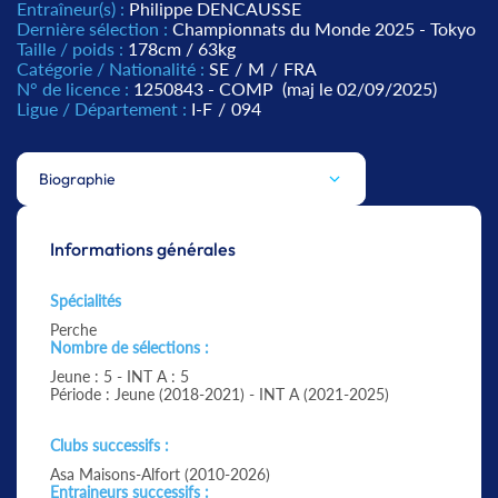
Entraîneur(s) :
Philippe DENCAUSSE
Dernière sélection :
Championnats du Monde 2025 - Tokyo
Taille / poids :
178cm / 63kg
Catégorie / Nationalité :
SE
/
M
/
FRA
N° de licence :
1250843 - COMP
(maj le 02/09/2025)
Ligue / Département :
I-F
/
094
Biographie
Informations générales
Spécialités
Perche
Nombre de sélections :
Jeune : 5 - INT A : 5
Période : Jeune (2018-2021) - INT A (2021-2025)
Clubs successifs :
Asa Maisons-Alfort (2010-2026)
Entraineurs successifs :