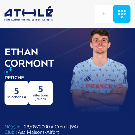
+
ETHAN
CORMONT
PERCHE
5
5
sélections
sélections A
jeunes
Né(e) le :
29/09/2000 à Créteil (94)
Club :
Asa Maisons-Alfort