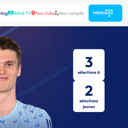
 Mag
Athlé TV
Nos clubs
Mon compte
MENU
3
sélections A
2
sélections
jeunes