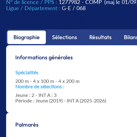
N° de licence / PPS :
1277982 - COMP
(maj le 01/0
Ligue / Département :
G-E
/
068
Biographie
Sélections
Résultats
Bilan
Informations générales
Spécialités
200 m - 4 x 100 m - 4 x 200 m
Nombre de sélections :
Jeune : 2 - INT A : 3
Période : Jeune (2019) - INT A (2025-2026)
Palmarès