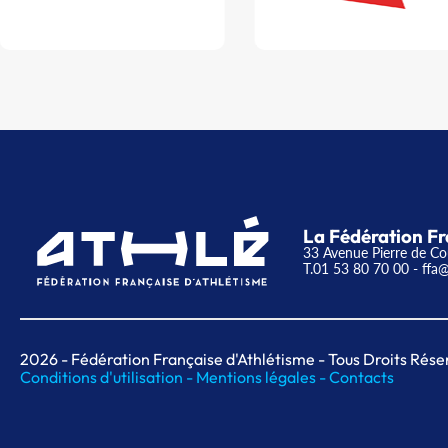
La Fédération Fr
33 Avenue Pierre de Co
T.01 53 80 70 00
- ffa@
2026
- Fédération Française d'Athlétisme - Tous Droits Rése
Conditions d'utilisation -
Mentions légales -
Contacts