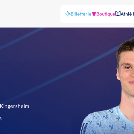
Billetterie
Boutique
Athlé
 Kingersheim
e