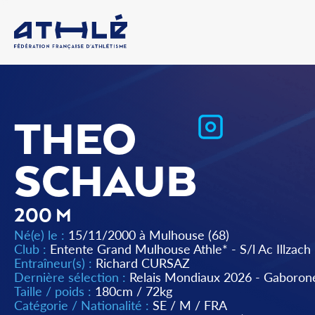
THEO
SCHAUB
200 M
Né(e) le :
15/11/2000 à Mulhouse (68)
Club :
Entente Grand Mulhouse Athle* - S/l Ac Illzach
Entraîneur(s) :
Richard CURSAZ
Dernière sélection :
Relais Mondiaux 2026 - Gaboron
Taille / poids :
180cm / 72kg
Catégorie / Nationalité :
SE
/
M
/
FRA