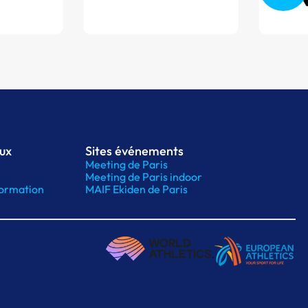
aux
Sites événements
Meeting de Paris
Meeting de Paris indoor
ormation
MAIF Ekiden de Paris