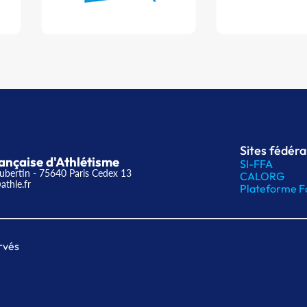
Sites fédér
ançaise d'Athlétisme
SI-FFA
ubertin - 75640 Paris Cedex 13
CALORG
athle.fr
Plateforme F
rvés