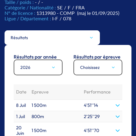
Taille / poids :
- / -
Catégorie / Nationalité :
SE
/
F
/
FRA
N° de licence :
1313980 - COMP
(maj le 01/09/2025)
Ligue / Département :
I-F
/
078
Résultats
Résultats par année
Résultats par épreuve
2026
Choisissez
Date
Epreuve
Performance
8 Juil
1 500m
4'51''14
1 Juil
800m
2'25''29
20
1 500m
4'51''70
Juin