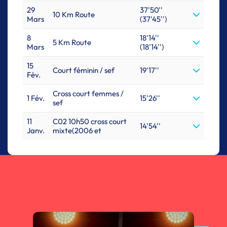
29
37'50''
10 Km Route
Mars
(37'45'')
8
18'14''
5 Km Route
Mars
(18'14'')
15
Court féminin / sef
19'17''
Fév.
Cross court femmes /
1 Fév.
15'26''
sef
11
C02 10h50 cross court
14'54''
Janv.
mixte(2006 et