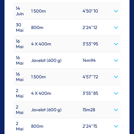
14
1 500m
4'50''10
Juin
30
800m
2'24''12
Mai
16
4 X 400m
3'53''95
Mai
16
Javelot (600 g)
14m94
Mai
16
1 500m
4'57''72
Mai
2
4 X 400m
3'55''85
Mai
2
Javelot (600 g)
15m28
Mai
2
800m
2'24''15
Mai