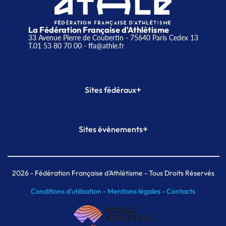
La Fédération Française d'Athlétisme
33 Avenue Pierre de Coubertin - 75640 Paris Cedex 13
T.01 53 80 70 00
- ffa@athle.fr
+
Sites fédéraux
SI-FFA
CALORG
+
Sites événements
Plateforme Formation
Meeting de Paris
Meeting de Paris indoor
MAIF Ekiden de Paris
2026
- Fédération Française d'Athlétisme - Tous Droits Réservés
Conditions d'utilisation -
Mentions légales -
Contacts