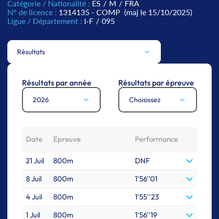
Catégorie / Nationalité :
ES
/
M
/
FRA
N° de licence :
1314135 - COMP
(maj le 15/10/2025)
Ligue / Département :
I-F
/
095
Résultats
Résultats par année
Résultats par épreuve
2026
Choisissez
Date
Epreuve
Performance
21 Juil
800m
DNF
8 Juil
800m
1'56''01
4 Juil
800m
1'55''23
1 Juil
800m
1'56''19