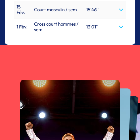
15
Court masculin / sem
15'46''
Fév.
Cross court hommes /
1 Fév.
13'01''
sem