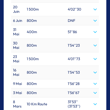
20
1 500m
4'02''30
Juin
6 Juin
800m
DNF
31
400m
51''86
Mai
30
800m
1'54''23
Mai
23
1 500m
4'01''73
Mai
16
800m
1'54''53
Mai
9 Mai
800m
1'56''28
3 Mai
800m
1'56''67
8
31'53''
10 Km Route
Mars
(31'53'')