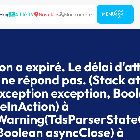
 Mag
Athlé TV
Nos clubs
Mon compte
MENU
on a expiré. Le délai d'at
r ne répond pas. (Stack at
xception exception, Boo
eInAction) à
Warning(TdsParserState
Boolean asyncClose) à