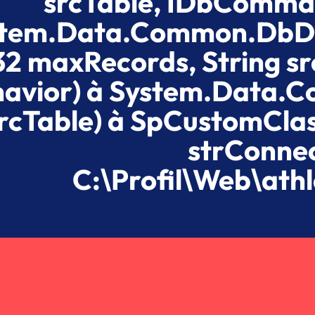
srcTable, IDbComma
tem.Data.Common.DbData
32 maxRecords, String
avior) à System.Data.C
rcTable) à SpCustomCla
strConnec
C:\Profil\Web\ath