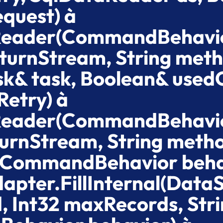
quest) à
eReader(CommandBehavi
turnStream, String meth
sk& task, Boolean& used
Retry) à
eReader(CommandBehavi
urnStream, String metho
(CommandBehavior beha
pter.FillInternal(Data
d, Int32 maxRecords, Str