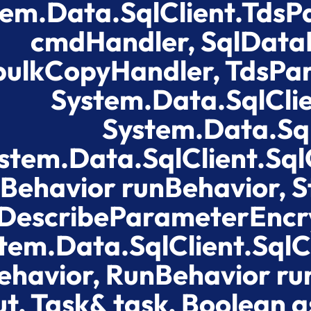
tem.Data.SqlClient.Tds
cmdHandler, SqlData
bulkCopyHandler, TdsPar
System.Data.SqlCli
System.Data.Sq
stem.Data.SqlClient.Sq
Behavior runBehavior, St
DescribeParameterEncry
tem.Data.SqlClient.S
havior, RunBehavior run
t, Task& task, Boolean 