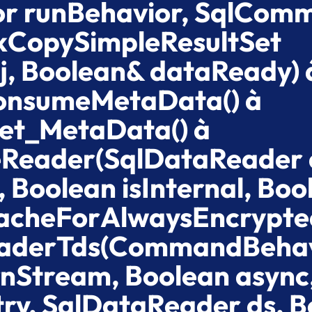
or runBehavior, SqlCom
kCopySimpleResultSet
j, Boolean& dataReady) 
ConsumeMetaData() à
et_MetaData() à
eReader(SqlDataReader 
 Boolean isInternal, Boo
CacheForAlwaysEncrypte
eaderTds(CommandBeha
nStream, Boolean async,
try, SqlDataReader ds, 