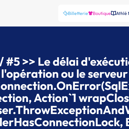
Billetterie
Boutique
Athlé
 #5 >> Le délai d'exécuti
e l'opération ou le serveu
onnection.OnError(SqlE
tion, Action`1 wrapClos
rser.ThrowExceptionAnd
llerHasConnectionLock, 