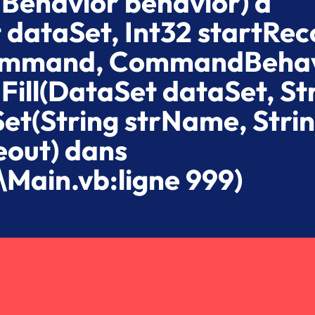
ehavior behavior) à
ataSet, Int32 startRec
 command, CommandBeha
ll(DataSet dataSet, St
t(String strName, Stri
eout) dans
Main.vb:ligne 999)