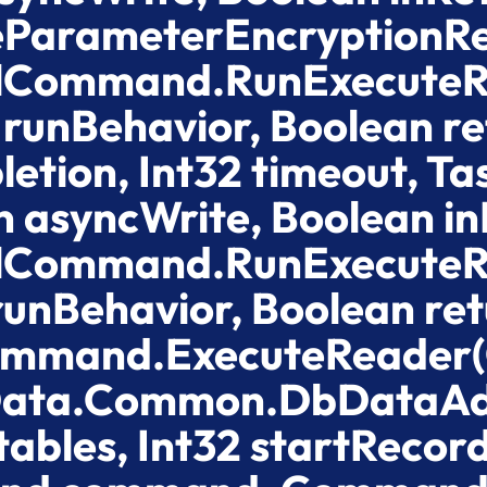
eParameterEncryptionRe
SqlCommand.RunExecut
runBehavior, Boolean re
etion, Int32 timeout, Ta
 asyncWrite, Boolean in
SqlCommand.RunExecut
unBehavior, Boolean ret
Command.ExecuteReader
Data.Common.DbDataAda
ables, Int32 startRecor