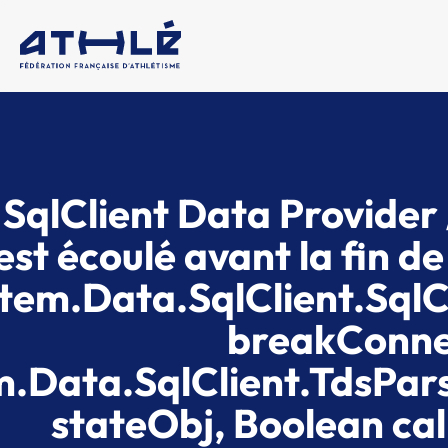
 SqlClient Data Provider /
'est écoulé avant la fin d
tem.Data.SqlClient.SqlC
breakConnec
m.Data.SqlClient.TdsPa
stateObj, Boolean ca