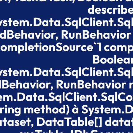
describ
ystem.Data.SqlClient.
dBehavior, RunBehavior 
ompletionSource`1 compl
Boolean
ystem.Data.SqlClient.
Behavior, RunBehavior r
em.Data.SqlClient.Sql
ring method) à System.
taset, DataTable[] datat