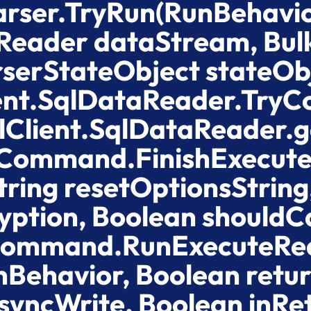
Parser.TryRun(RunBehavi
Reader dataStream, Bul
serStateObject stateOb
ent.SqlDataReader.Try
lClient.SqlDataReader.g
lCommand.FinishExecut
ring resetOptionsString,
ption, Boolean should
qlCommand.RunExecuteR
Behavior, Boolean retur
asyncWrite, Boolean inRe