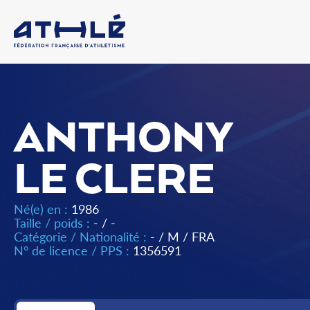
ANTHONY
LE CLERE
Né(e) en :
1986
Taille / poids :
- / -
Catégorie / Nationalité :
-
/
M
/
FRA
N° de licence / PPS :
1356591