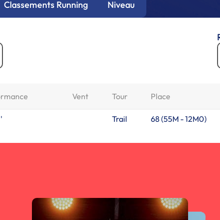
Classements Running
Niveau
ormance
Vent
Tour
Place
'
Trail
68 (
55M
-
12M0
)