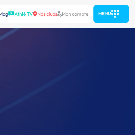
 Mag
Athlé TV
Nos clubs
Mon compte
MENU