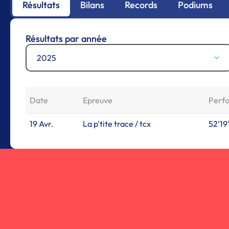
Résultats
Bilans
Records
Podiums
Résultats par année
2025
Date
Epreuve
Perf
19 Avr.
La p'tite trace / tcx
52'19'