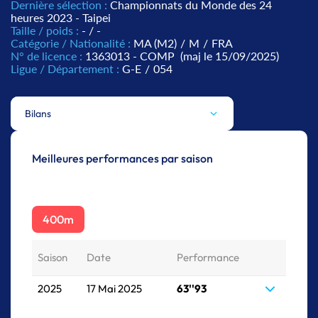
Dernière sélection :
Championnats du Monde des 24
heures 2023 - Taipei
Taille / poids :
- / -
Catégorie / Nationalité :
MA (M2)
/
M
/
FRA
N° de licence :
1363013 - COMP
(maj le 15/09/2025)
Ligue / Département :
G-E
/
054
Bilans
Meilleures performances par saison
400m
Saison
Date
Performance
2025
17 Mai 2025
63''93