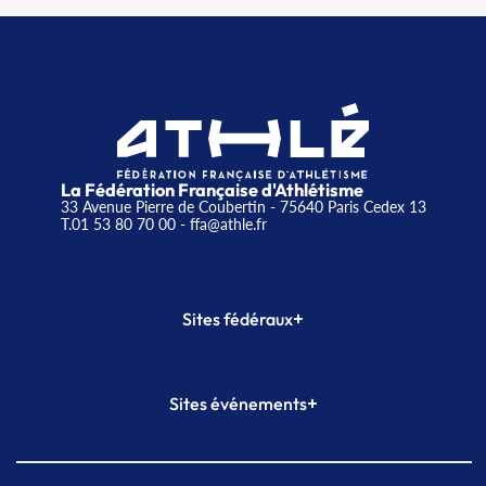
La Fédération Française d'Athlétisme
33 Avenue Pierre de Coubertin - 75640 Paris Cedex 13
T.01 53 80 70 00
- ffa@athle.fr
+
Sites fédéraux
SI-FFA
CALORG
+
Sites événements
Plateforme Formation
Meeting de Paris
Meeting de Paris indoor