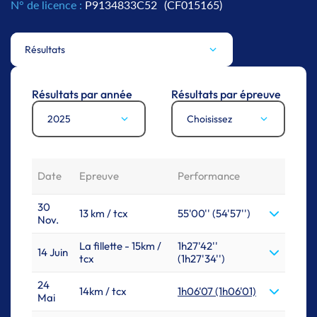
N° de licence :
P9134833C52
(CF015165)
Résultats
Résultats par année
Résultats par épreuve
2025
Choisissez
Date
Epreuve
Performance
30
13 km / tcx
55'00'' (54'57'')
Nov.
La fillette - 15km /
1h27'42''
14 Juin
tcx
(1h27'34'')
24
14km / tcx
1h06'07 (1h06'01)
Mai