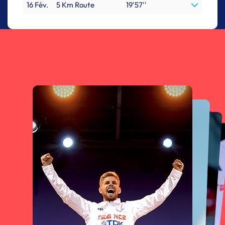
16 Fév.
5 Km Route
19'57''